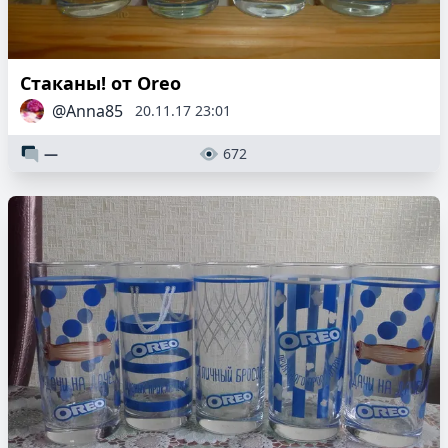
Стаканы! от Oreo
@Anna85
20.11.17 23:01
—
672