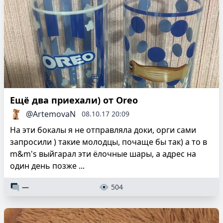
Ещё два приехали) от Oreo
@ArtemovaN
08.10.17 20:09
На эти бокалы я не отправляла доки, орги сами
запросили ) такие молодцы, почаще бы так) а то в
m&m's выйгарал эти ёлочные шары, а адрес на
один день позже ...
—
504