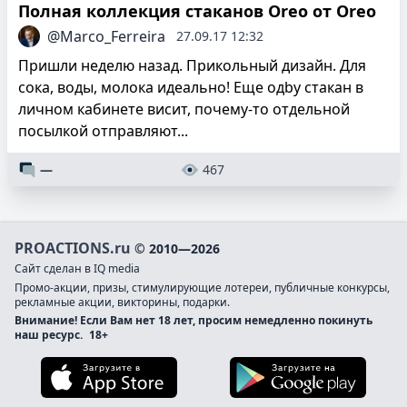
Полная коллекция стаканов Oreo от Oreo
@Marco_Ferreira
27.09.17 12:32
Пришли неделю назад. Прикольный дизайн. Для
сока, воды, молока идеально! Еще одby стакан в
личном кабинете висит, почему-то отдельной
посылкой отправляют...
—
467
PROACTIONS.ru
© 2010—2026
Сайт сделан в IQ media
Промо-акции, призы, стимулирующие лотереи, публичные конкурсы,
рекламные акции, викторины, подарки.
Внимание! Если Вам нет 18 лет, просим немедленно покинуть
наш ресурс.
18+
Загрузите в App Store
Загруз