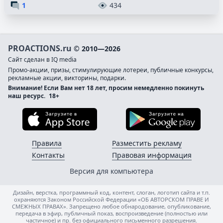
1
434
PROACTIONS.ru
© 2010—2026
Сайт сделан в IQ media
Промо-акции, призы, стимулирующие лотереи, публичные конкурсы,
рекламные акции, викторины, подарки.
Внимание! Если Вам нет 18 лет, просим немедленно покинуть
наш ресурс.
18+
Загрузите в App Store
Загруз
Правила
Разместить рекламу
Контакты
Правовая информация
Версия для компьютера
Дизайн, верстка, программный код, контент, слоган, логотип сайта и т.п.
охраняются Законом Российской Федерации «ОБ АВТОРСКОМ ПРАВЕ И
СМЕЖНЫХ ПРАВАХ». Запрещено любое обнародование, опубликование,
передача в эфир, публичный показ, воспроизведение (полностью или
частичное) и пр. без официального письменного разрешения.