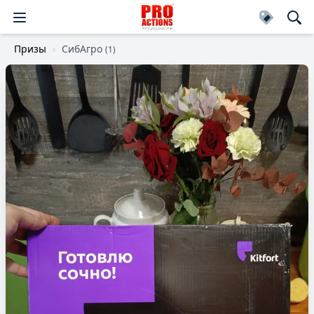
Призы
СибАгро
(1)