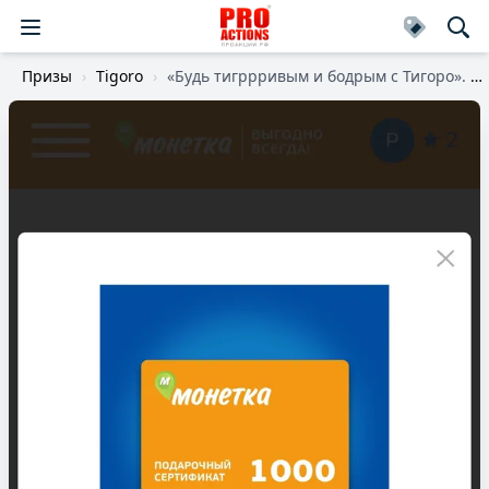
Призы
Tigoro
«Будь тигррривым и бодрым с Тигоро».
(1)