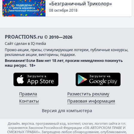
«Безграничный Триколор»
08 октября 2018
PROACTIONS.ru
© 2010—2026
Сайт сделан в IQ media
Промо-акции, призы, стимулирующие лотереи, публичные конкурсы,
рекламные акции, викторины, подарки.
Внимание! Если Вам нет 18 лет, просим немедленно покинуть
наш ресурс.
18+
Загрузите в App Store
Загруз
Правила
Разместить рекламу
Контакты
Правовая информация
Версия для компьютера
Дизайн, верстка, программный код, контент, слоган, логотип сайта и т.п.
охраняются Законом Российской Федерации «ОБ АВТОРСКОМ ПРАВЕ И
СМЕЖНЫХ ПРАВАХ». Запрещено любое обнародование, опубликование,