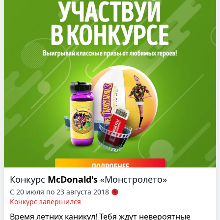
Конкурс
McDonald's
«Монстролето»
С 20 июля по 23 августа 2018
Конкурс завершился
Время летних каникул! Тебя ждут невероятные