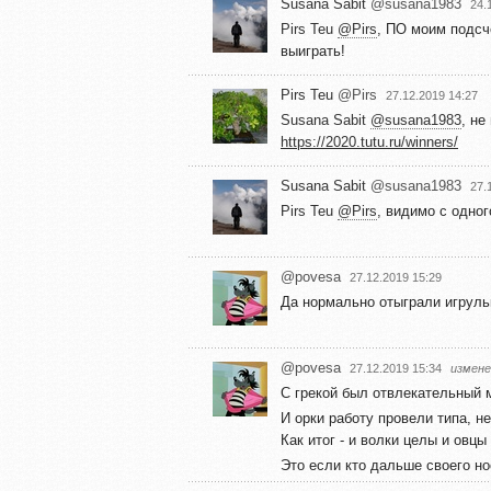
Susana Sabit
@susana1983
24.
Pirs Teu
@Pirs
, ПО моим подсч
выиграть!
Pirs Teu
@Pirs
27.12.2019 14:27
Susana Sabit
@susana1983
, не
https://2020.tutu.ru/winners/
Susana Sabit
@susana1983
27.
Pirs Teu
@Pirs
, видимо с одног
@povesa
27.12.2019 15:29
Да нормально отыграли игруль
@povesa
27.12.2019 15:34
измене
С грекой был отвлекательный м
И орки работу провели типа, н
Как итог - и волки целы и овцы
Это если кто дальше своего н