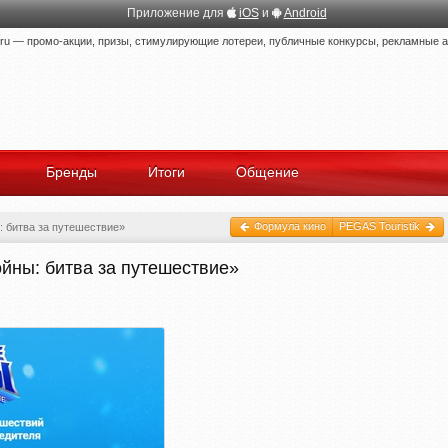
Приложение для
iOS
и
Android
 — промо-акции, призы, стимулирующие лотереи, публичные конкурсы, рекламные ак
Бренды
Итоги
Общение
Формула кино
PEGAS Touristik
 битва за путешествие»
ойны: битва за путешествие»