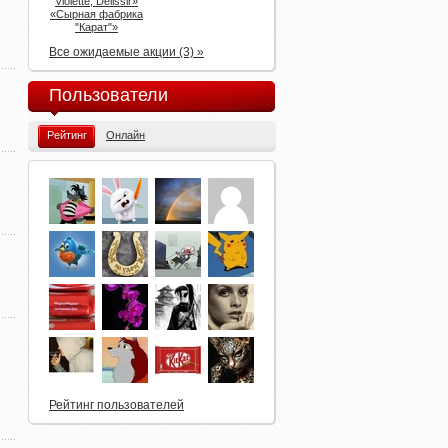
Violette, Delissir»
«Сырная фабрика
"Карат"»
Все ожидаемые акции (3) »
Пользователи
Рейтинг
Онлайн
Рейтинг пользователей