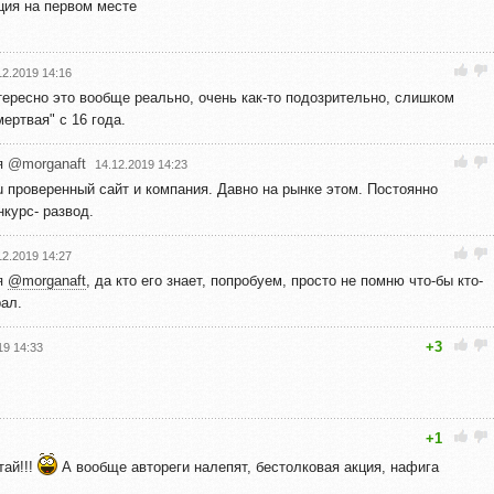
ция на первом месте
12.2019 14:16
нтересно это вообще реально, очень как-то подозрительно, слишком
мертвая" с 16 года.
я
@morganaft
14.12.2019 14:23
tu проверенный сайт и компания. Давно на рынке этом. Постоянно
нкурс- развод.
12.2019 14:27
я
@morganaft
, да кто его знает, попробуем, просто не помню что-бы кто-
рал.
+3
19 14:33
+1
тай!!!
А вообще автореги налепят, бестолковая акция, нафига