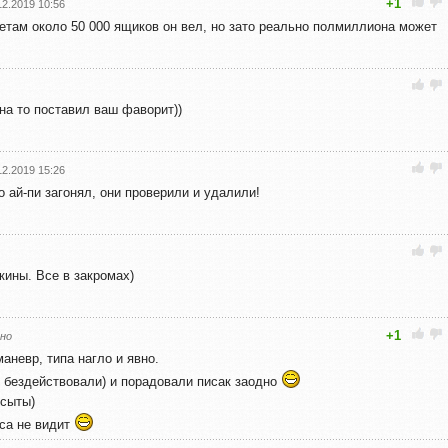
+1
12.2019 10:56
етам около 50 000 ящиков он вел, но зато реально полмиллиона может
 на то поставил ваш фаворит))
12.2019 15:26
о ай-пи загонял, они проверили и удалили!
кины. Все в закромах)
+1
но
аневр, типа нагло и явно.
е бездействовали) и порадовали писак заодно
 сыты)
оса не видит