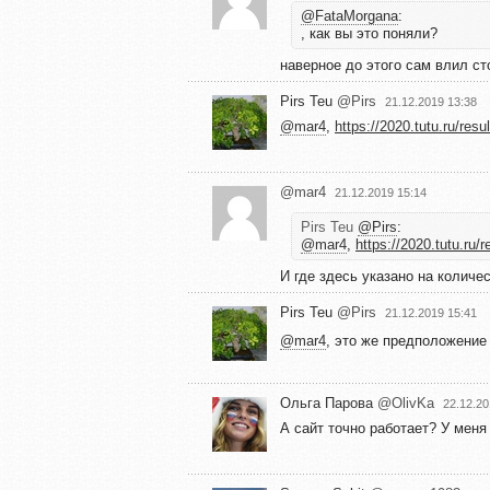
@FataMorgana
:
, как вы это поняли?
наверное до этого сам влил ст
Pirs Teu
@Pirs
21.12.2019 13:38
@mar4
,
https://2020.tutu.ru/resul
@mar4
21.12.2019 15:14
Pirs Teu
@Pirs
:
@mar4
,
https://2020.tutu.ru/r
И где здесь указано на колич
Pirs Teu
@Pirs
21.12.2019 15:41
@mar4
, это же предположени
Ольга Парова
@OlivKa
22.12.20
А сайт точно работает? У меня