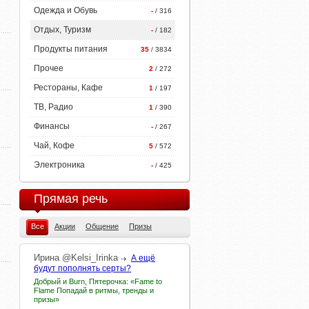
Одежда и Обувь
-
/ 316
Отдых, Туризм
-
/ 182
Продукты питания
35
/ 3834
Прочее
2
/ 272
Рестораны, Кафе
1
/ 197
ТВ, Радио
1
/ 390
Финансы
-
/ 267
Чай, Кофе
5
/ 572
Электроника
-
/ 425
Прямая речь
Все
Акции
Общение
Призы
Ирина
@Kelsi_Irinka
А ещё
будут пополнять серты?
Добрый и Burn, Пятерочка: «Fame to
Flame Попадай в ритмы, тренды и
призы»