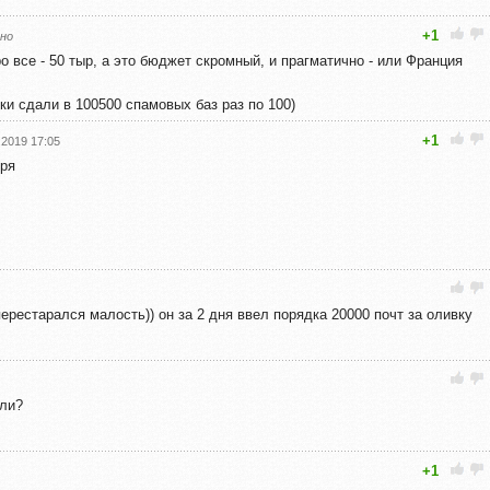
+1
но
ро все - 50 тыр, а это бюджет скромный, и прагматично - или Франция
лки сдали в 100500 спамовых баз раз по 100)
+1
.2019 17:05
бря
ерестарался малость)) он за 2 дня ввел порядка 20000 почт за оливку
яли?
+1