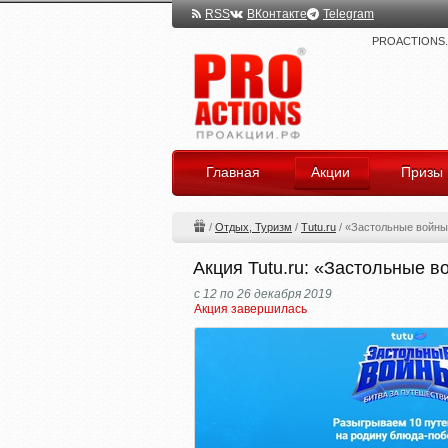
RSS
ВКонтакте
Telegram
PROACTIONS.ru
Главная
Акции
Призы
/
Отдых, Туризм
/
Tutu.ru
/
«Застольные войны:
Акция Tutu.ru: «Застольные в
с 12 по 26 декабря 2019
Акция завершилась