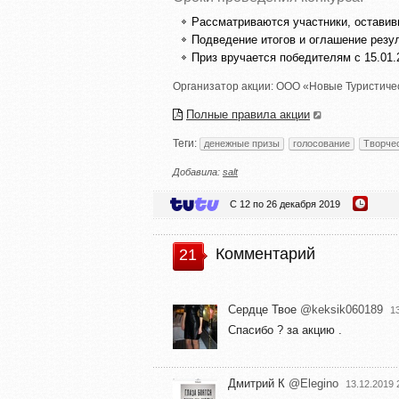
Рассматриваются участники, оставивши
Подведение итогов и оглашение резул
Приз вручается победителям с 15.01.2
Организатор акции:
ООО «Новые Туристичес
Полные правила акции
Теги:
денежные призы
голосование
Творче
Добавила:
salt
С 12 по 26 декабря 2019
Комментарий
21
Сердце Твое
@keksik060189
1
Спасибо ? за акцию .
Дмитрий К
@Elegino
13.12.2019 