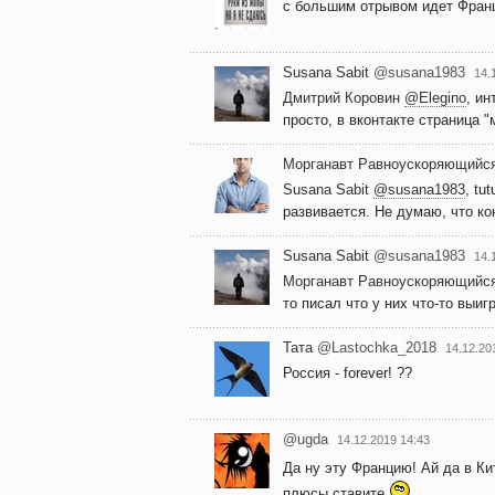
с большим отрывом идет Фран
Susana Sabit
@susana1983
14.
Дмитрий Коровин
@Elegino
, и
просто, в вконтакте страница "
Морганавт Равноускоряющийс
Susana Sabit
@susana1983
, tu
развивается. Не думаю, что ко
Susana Sabit
@susana1983
14.
Морганавт Равноускоряющийс
то писал что у них что-то выиг
Тата
@Lastochka_2018
14.12.20
Россия - forever! ??
@ugda
14.12.2019 14:43
Да ну эту Францию! Ай да в Ки
плюсы ставите