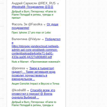
Андрей
Саркисян
@REX_RUS
@kodra88, Поздравляю 👏👏👏
Добрый и Burn, Пятерочка: «Fame to
Flame Попадай в ритмы, тренды и
призы»
Фасоль
Зи
@Fasolka
От души
поздравляю!
Приз: Iphone 17 pro max от Lebo
Валентина
@Valyav
Победител
и
https://storage.yandexcloud.net/web-
admin-api-core-prod/web-common-
content/upload/a4ce6e71-ba91-
433a-aa06-44227e808d60.pdf
Nuts и Магнит: «Протеиновая новинка!»
@povesa
Такое в тырнетах)
гадают) ... Также активация кода
позволит поучаствовать в
еженедельном ...
Акция Genshin Impact и Вкусно и Точка
@kodra88
Спасибо всем, кто
оповестил о призах! 😍 Взяла
сначала Выбирай ...
Добрый и Burn, Пятерочка: «Fame to
Flame Попадай в ритмы, тренды и