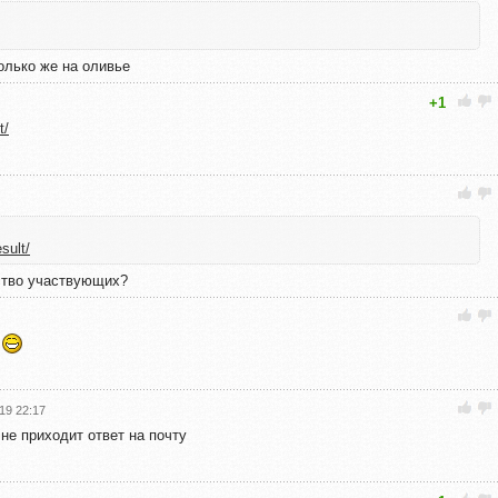
олько же на оливье
+1
t/
esult/
ество участвующих?
е
19 22:17
 не приходит ответ на почту