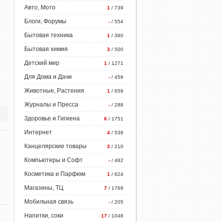
Авто, Мото
1
/ 739
Блоги, Форумы
-
/ 554
Бытовая техника
1
/ 380
Бытовая химия
3
/ 500
Детский мир
1
/ 1271
Для Дома и Дачи
-
/ 459
Животные, Растения
1
/ 659
Журналы и Пресса
-
/ 288
Здоровье и Гигиена
6
/ 1751
Интернет
4
/ 538
Канцелярские товары
3
/ 210
Компьютеры и Софт
-
/ 482
Косметика и Парфюм
1
/ 624
Магазины, ТЦ
7
/ 1769
Мобильная связь
-
/ 205
Напитки, соки
17
/ 1048