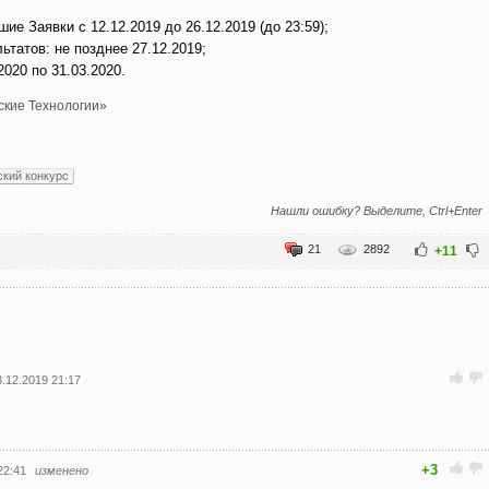
е Заявки с 12.12.2019 до 26.12.2019 (до 23:59);
ьтатов: не позднее 27.12.2019;
020 по 31.03.2020.
кие Технологии»
ский конкурс
Нашли ошибку? Выделите, Ctrl+Enter
21
2892
+11
3.12.2019 21:17
+3
22:41
изменено