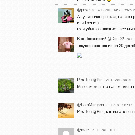
@povesa
14.12.2019 14:59
измене
А тут логика простая, на все п
или Греция)
ну и убытков никаких - все мы
Вэн Ласковский
@Drint92
20.12
текущее состояние на 20 дека
Pirs Teu
@Pirs
21.12.2019 09:04
Мне кажется что наш коллега п
@FataMorgana
21.12.2019 10:49
Pirs Teu
@Pirs
, как вы это пон
@mar4
21.12.2019 11:11