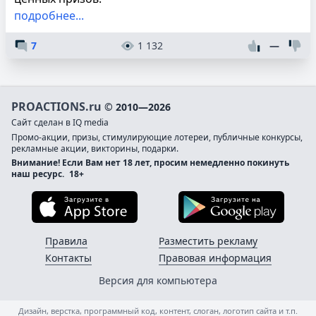
подробнее...
7
1 132
—
PROACTIONS.ru
© 2010—2026
Сайт сделан в IQ media
Промо-акции, призы, стимулирующие лотереи, публичные конкурсы,
рекламные акции, викторины, подарки.
Внимание! Если Вам нет 18 лет, просим немедленно покинуть
наш ресурс.
18+
Загрузите в App Store
Загруз
Правила
Разместить рекламу
Контакты
Правовая информация
Версия для компьютера
Дизайн, верстка, программный код, контент, слоган, логотип сайта и т.п.