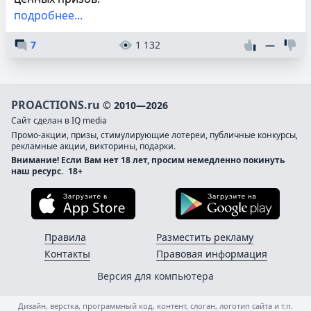
подробнее...
7
1 132
—
PROACTIONS.ru
© 2010—2026
Сайт сделан в IQ media
Промо-акции, призы, стимулирующие лотереи, публичные конкурсы,
рекламные акции, викторины, подарки.
Внимание! Если Вам нет 18 лет, просим немедленно покинуть
наш ресурс.
18+
Загрузите в App Store
Загруз
Правила
Разместить рекламу
Контакты
Правовая информация
Версия для компьютера
Дизайн, верстка, программный код, контент, слоган, логотип сайта и т.п.