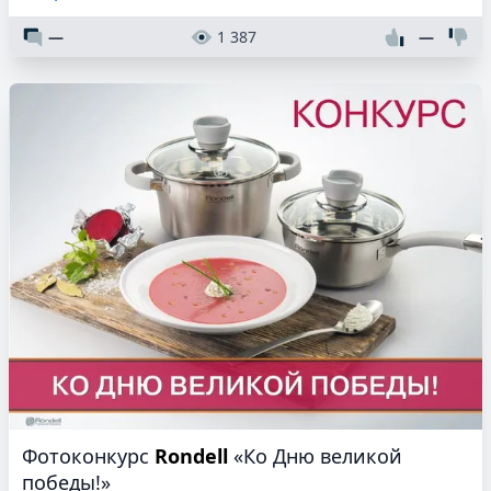
—
1 387
—
Фотоконкурс
Rondell
«Ко Дню великой
победы!»