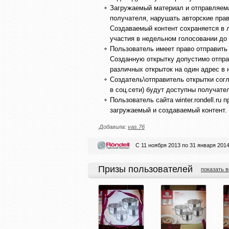
Загружаемый материал и отправляема
получателя, нарушать авторские прав
Создаваемый контент сохраняется в 
участия в недельном голосовании до 
Пользователь имеет право отправить
Созданную открытку допустимо отпра
различных открыток на один адрес в
Создатель\отправитель открытки согл
в соц.сети) будут доступны получате
Пользователь сайта winter.rondell.ru
загружаемый и создаваемый контент.
Добавила:
vas.76
С 11 ноября 2013 по 31 января 201
Призы пользователей
показать в