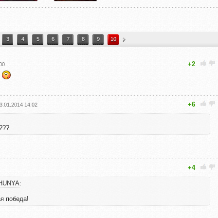
3
4
5
6
7
8
9
10
+2
00
?
+6
3.01.2014 14:02
???
+4
HUNYA
:
я победа!