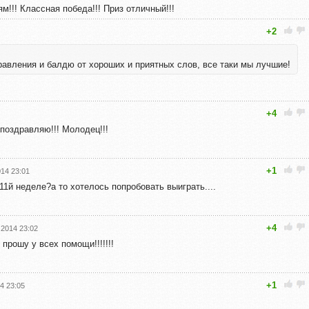
!!! Классная победа!!! Приз отличный!!!
+2
равления и балдю от хороших и приятных слов, все таки мы лучшие!
+4
 поздравляю!!! Молодец!!!
+1
014 23:01
1й неделе?а то хотелось попробовать выиграть....
+4
.2014 23:02
прошу у всех помощи!!!!!!!
+1
4 23:05
,