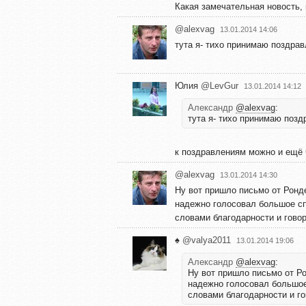
Какая замечательная новость, н
@alexvag
13.01.2014 14:06
тута я- тихо принимаю поздрав
Юлия
@LevGur
13.01.2014 14:12
Александр
@alexvag
:
тута я- тихо принимаю позд
к поздравлениям можно и ещё чт
@alexvag
13.01.2014 14:30
Ну вот пришло письмо от Ронде
надежно голосовал большое сп
словами благодарности и говори
♠️
@valya2011
13.01.2014 19:06
Александр
@alexvag
:
Ну вот пришло письмо от Ро
надежно голосовал большое
словами благодарности и гов