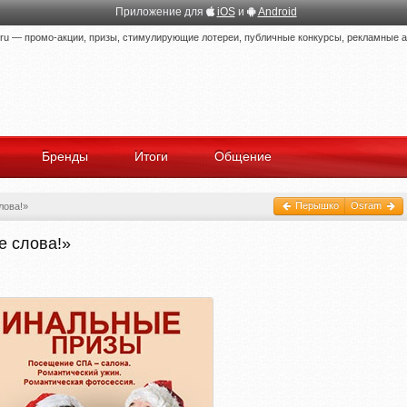
Приложение для
iOS
и
Android
 — промо-акции, призы, стимулирующие лотереи, публичные конкурсы, рекламные ак
Бренды
Итоги
Общение
Перышко
Osram
лова!»
е слова!»