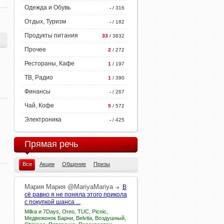
Одежда и Обувь
-
/ 316
Отдых, Туризм
-
/ 182
Продукты питания
33
/ 3832
Прочее
2
/ 272
Рестораны, Кафе
1
/ 197
ТВ, Радио
1
/ 390
Финансы
-
/ 267
Чай, Кофе
5
/ 572
Электроника
-
/ 425
Прямая речь
Все
Акции
Общение
Призы
Мария
Мария
@MariyaMariya
В
сё равно я не поняла этого прикола
с покупкой шанса ...
Milka и 7Days, Oreo, TUC, Picnic,
Медвежонок Барни, Belvita, Воздушный,