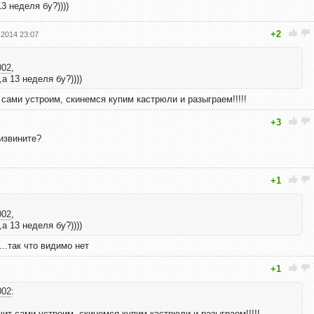
3 неделя бу?))))
+2
.2014 23:07
002
,
а 13 неделя бу?))))
 сами устроим, скинемся купим кастрюли и разыграем!!!!!
+3
извините?
+1
002
,
а 13 неделя бу?))))
...так что видимо нет
+1
002
:
чит сами устроим, скинемся купим кастрюли и разыграем!!!!!