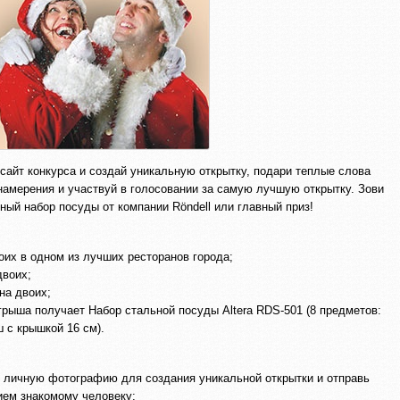
а сайт конкурса и создай уникальную открытку, подари теплые слова
намерения и участвуй в голосовании за самую лучшую открытку. Зови
ый набор посуды от компании Röndell или главный приз!
оих в одном из лучших ресторанов города;
двоих;
на двоих;
рыша получает Набор стальной посуды Altera RDS-501 (8 предметов:
ш с крышкой 16 см).
рузи личную фотографию для создания уникальной открытки и отправь
ием знакомому человеку;