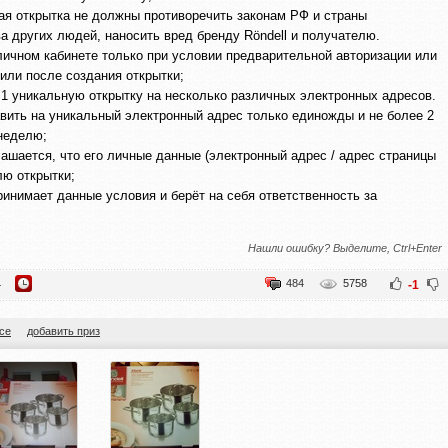
я открытка не должны противоречить законам РФ и страны
а других людей, наносить вред бренду Röndell и получателю.
личном кабинете только при условии предварительной авторизации или
или после создания открытки;
 1 уникальную открытку на несколько различных электронных адресов.
вить на уникальный электронный адрес только единожды и не более 2
 неделю;
ашается, что его личные данные (электронный адрес / адрес страницы
лю открытки;
 принимает данные условия и берёт на себя ответственность за
Нашли ошибку? Выделите, Ctrl+Enter
484
5758
4
-1
се
добавить приз