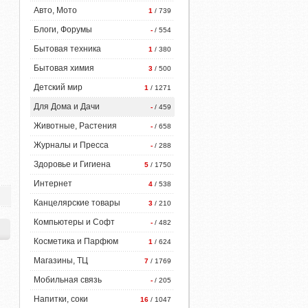
Авто, Мото
1
/ 739
Блоги, Форумы
-
/ 554
Бытовая техника
1
/ 380
Бытовая химия
3
/ 500
Детский мир
1
/ 1271
Для Дома и Дачи
-
/ 459
Животные, Растения
-
/ 658
Журналы и Пресса
-
/ 288
Здоровье и Гигиена
5
/ 1750
Интернет
4
/ 538
Канцелярские товары
3
/ 210
Компьютеры и Софт
-
/ 482
Косметика и Парфюм
1
/ 624
Магазины, ТЦ
7
/ 1769
Мобильная связь
-
/ 205
Напитки, соки
16
/ 1047