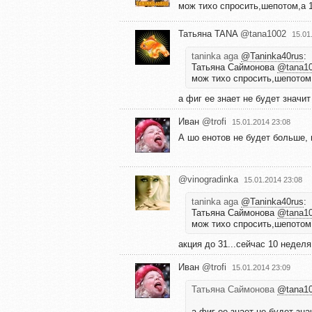
мож тихо спросить,шепотом,а 1
Татьяна TANA
@tana1002
15.01
taninka aga
@Taninka40rus
:
Татьяна Саймонова
@tana1
мож тихо спросить,шепотом,
а фиг ее знает не будет значит
Иван
@trofi
15.01.2014 23:08
А шо енотов не будет больше, 
@vinogradinka
15.01.2014 23:08
taninka aga
@Taninka40rus
:
Татьяна Саймонова
@tana1
мож тихо спросить,шепотом,
акция до 31...сейчас 10 неделя
Иван
@trofi
15.01.2014 23:09
Татьяна Саймонова
@tana1
а фиг ее знает не будет зна