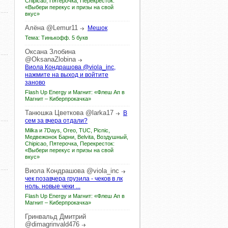
Chipicao, Пятерочка, Перекресток:
«Выбери перекус и призы на свой
вкус»
Алёна
@Lemur11
Мешок
Тема: Тинькофф. 5 букв
Оксана
Злобина
@OksanaZlobina
Виола Кондрашова @viola_inc,
нажмите на выход и войтите
заново
Flash Up Energy и Магнит: «Флеш Ап в
Магнит – Киберпрокачка»
Танюшка
Цветкова
@larka17
В
сем за вчера отдали?
Milka и 7Days, Oreo, TUC, Picnic,
Медвежонок Барни, Belvita, Воздушный,
Chipicao, Пятерочка, Перекресток:
«Выбери перекус и призы на свой
вкус»
Виола
Кондрашова
@viola_inc
чек позавчера грузила - чеков в лк
ноль. новые чеки ...
Flash Up Energy и Магнит: «Флеш Ап в
Магнит – Киберпрокачка»
Гринвальд
Дмитрий
@dimagrinvald476