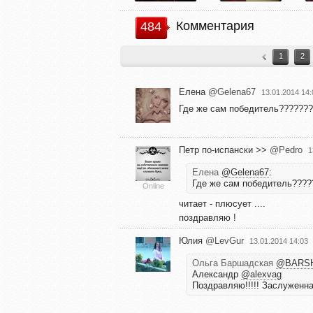
Комментария
484
1
2
Елена
@Gelena67
13.01.2014 14:
Где же сам победитель??????
Петр по-испански >>
@Pedro
1
Елена
@Gelena67
:
Где же сам победитель????
Online
читает - плюсует ....
поздравляю !
Юлия
@LevGur
13.01.2014 14:03
Ольга Баршадская
@BARS
Александр
@alexvag
Поздравляю!!!!! Заслуженна