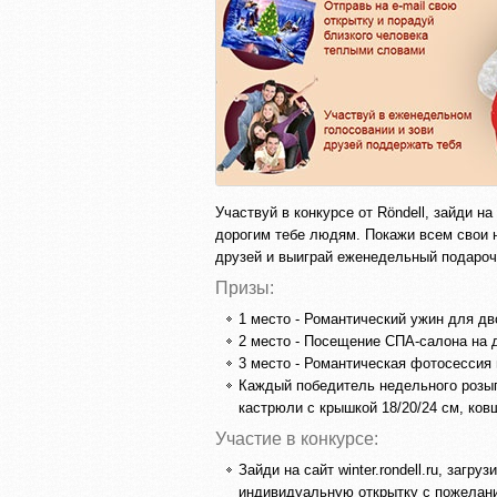
Участвуй в конкурсе от Röndell, зайди н
дорогим тебе людям. Покажи всем свои 
друзей и выиграй еженедельный подарочн
Призы:
1 место - Романтический ужин для дв
2 место - Посещение СПА-салона на 
3 место - Романтическая фотосессия 
Каждый победитель недельного розыг
кастрюли с крышкой 18/20/24 см, ков
Участие в конкурсе:
Зайди на сайт winter.rondell.ru, заг
индивидуальную открытку с пожелан