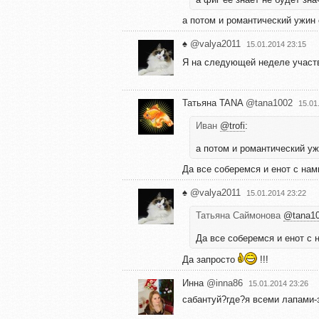
а потом и романтический ужин
♠️
@valya2011
15.01.2014 23:15
Я на следующей неделе участ
Татьяна TANA
@tana1002
15.01
Иван
@trofi
:
а потом и романтический уж
Да все соберемся и енот с нам
♠️
@valya2011
15.01.2014 23:22
Татьяна Саймонова
@tana1
Да все соберемся и енот с 
Да запросто
!!!
Инна
@inna86
15.01.2014 23:26
сабантуй?где?я всеми лапами-з