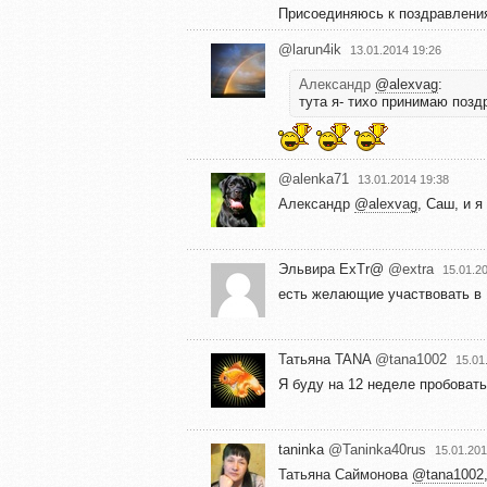
Присоединяюсь к поздравлениям
@larun4ik
13.01.2014 19:26
Александр
@alexvag
:
тута я- тихо принимаю позд
@alenka71
13.01.2014 19:38
Александр
@alexvag
, Саш, и я
Эльвира ExTr@
@extra
15.01.2
есть желающие участвовать в 1
Татьяна TANA
@tana1002
15.01
Я буду на 12 неделе пробовать 
taninka
@Taninka40rus
15.01.201
Татьяна Саймонова
@tana1002