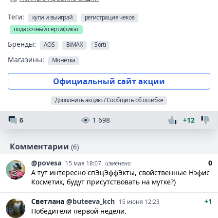
Теги:
купи и выиграй
регистрация чеков
подарочный сертификат
Бренды:
AOS
BiMAX
Sorti
Магазины:
Монетка
Официальный сайт акции
Дополнить акцию / Сообщить об ошибке
6
1 698
+12
Комментарии
(6)
@povesa
0
15 мая 18:07
изменено
А тут интересно спЭцЭффЭкты, свойственные Нэфис
Косметик, будут присутствовать на мутке?)
Светлана
@buteeva_kch
+1
15 июня 12:23
Победители первой недели.