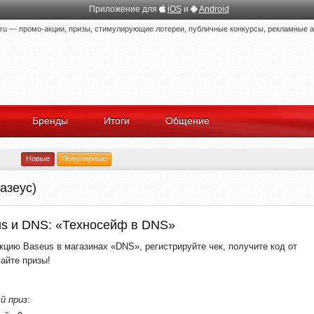
Приложение для
iOS
и
Android
 — промо-акции, призы, стимулирующие лотереи, публичные конкурсы, рекламные ак
Бренды
Итоги
Общение
Новые
Популярные
азеус)
us и DNS: «Техносейф в DNS»
кцию Baseus в магазинах «DNS», регистрируйте чек, получите код от
айте призы!
й приз: