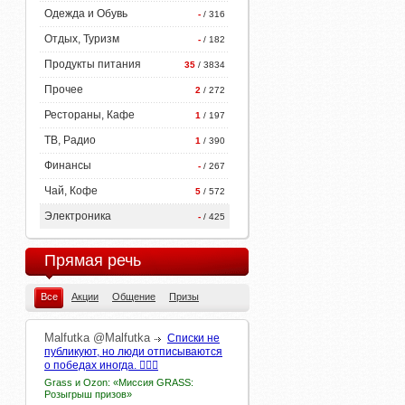
Одежда и Обувь
-
/ 316
Отдых, Туризм
-
/ 182
Продукты питания
35
/ 3834
Прочее
2
/ 272
Рестораны, Кафе
1
/ 197
ТВ, Радио
1
/ 390
Финансы
-
/ 267
Чай, Кофе
5
/ 572
Электроника
-
/ 425
Прямая речь
Все
Акции
Общение
Призы
Malfutka
@Malfutka
Списки не
публикуют, но люди отписываются
о победах иногда. 🤷🏻‍♀️
Grass и Ozon: «Миссия GRASS:
Розыгрыш призов»