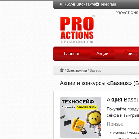
RSS
ВКонтакте
Telegram
PROACTIONS.ru
Главная
Акции
Призы
/
Электроника
/
Baseus
Акции и конкурсы «Baseus» (Б
Акция Base
Покупайте проду
сейфа и выигрыв
Призы:
Еженедельны