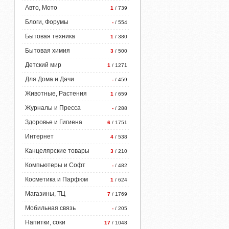
Авто, Мото
1
/ 739
Блоги, Форумы
-
/ 554
Бытовая техника
1
/ 380
Бытовая химия
3
/ 500
Детский мир
1
/ 1271
Для Дома и Дачи
-
/ 459
Животные, Растения
1
/ 659
Журналы и Пресса
-
/ 288
Здоровье и Гигиена
6
/ 1751
Интернет
4
/ 538
Канцелярские товары
3
/ 210
Компьютеры и Софт
-
/ 482
Косметика и Парфюм
1
/ 624
Магазины, ТЦ
7
/ 1769
Мобильная связь
-
/ 205
Напитки, соки
17
/ 1048