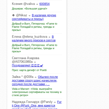
Ксения
@valiva
600854
Доширак: «Большая удача!»
🍀
@Nikaz
В наличии другие
сертификаты и призы)
Добрый и Burn, Пятерочка: «Fame to
Flame Попадай в ритмы, тренды и
призы»
Елена
@elena_kuzikova
В
наличии много призов и сертов
Добрый и Burn, Пятерочка: «Fame to
Flame Попадай в ритмы, тренды и
призы»
Светлана
Азарова
@A07061980a
Поздравляю! 👏👏👏 ✔️
Приз: карта дигифт от Poetti
Зайка
*
@D0fa
Обычно после
доставки сразу шанс начисляли,
сегодня после доставки - ...
Viola и Магнит: «Viola: выиграйте
электронные сертификаты на технику в
стиле ретро»
Надежда
Гончарук
@Parsly
Fur
ij One @Furij_One, мне кажется