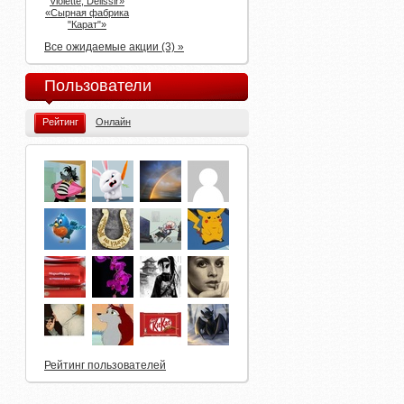
Violette, Delissir»
«Сырная фабрика
"Карат"»
Все ожидаемые акции (3) »
Пользователи
Рейтинг
Онлайн
Рейтинг пользователей