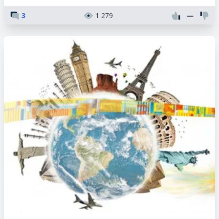
3
1 279
—