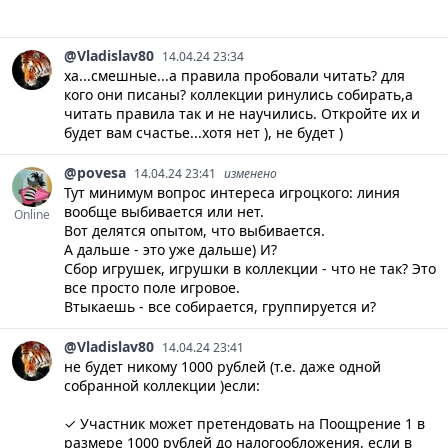
@Vladislav80
14.04.24 23:34
ха...смешные...а правила пробовали читать? для
кого они писаны? коллекции ринулись собирать,а
читать правила так и не научились. Откройте их и
будет вам счастье...хотя нет ), не будет )
@povesa
14.04.24 23:41
изменено
Тут минимум вопрос интереса игроцкого: линия
вообще выбивается или нет.
Online
Вот делятся опытом, что выбивается.
А дальше - это уже дальше) И?
Сбор игрушек, игрушки в коллекции - что не так? Это
все просто поле игровое.
Втыкаешь - все собирается, группируется и?
@Vladislav80
14.04.24 23:41
не будет никому 1000 рублей (т.е. даже одной
собранной коллекции )если:
✓ Участник может претендовать на Поощрение 1 в
размере 1000 рублей до налогообложения, если в