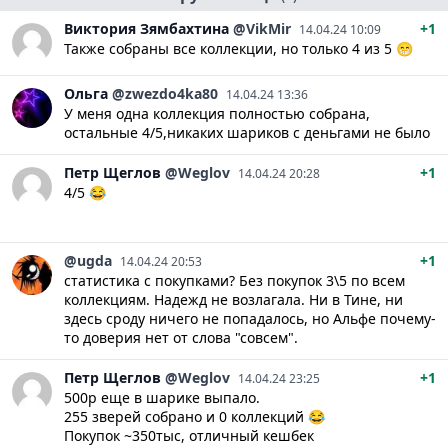
Виктория
Зямбахтина
@VikMir
+1
14.04.24 10:09
Также собраны все коллекции, но только 4 из 5 😁
Ольга
@zwezdo4ka80
14.04.24 13:36
У меня одна коллекция полностью собрана,
остальные 4/5,никаких шариков с деньгами не было
Петр
Щеглов
@Weglov
+1
14.04.24 20:28
4/5 😂
@ugda
+1
14.04.24 20:53
статистика с покупками? Без покупок 3\5 по всем
коллекциям. Надежд не возлагала. Ни в Тине, ни
здесь сроду ничего не попадалось, но Альфе почему-
то доверия нет от слова "совсем".
Петр
Щеглов
@Weglov
+1
14.04.24 23:25
500р еще в шарике выпало.
255 зверей собрано и 0 коллекций 😂
Покупок ~350тыс, отличный кешбек