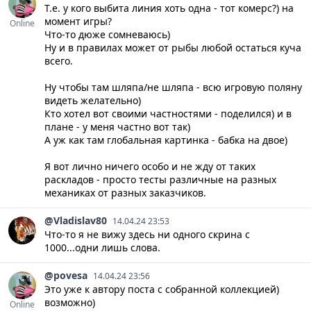
Т.е. у кого выбита линия хоть одна - тот комерс?) на
момент игры?
Online
Что-то дюже сомневаюсь)
Ну и в правилах может от рыбы любой остаться куча
всего.
Ну чтобы там шляпа/не шляпа - всю игровую поляну
видеть желательно)
Кто хотел вот своими частностями - поделился) и в
плане - у меня частно вот так)
А уж как там глобальная картинка - бабка на двое)
Я вот лично ничего особо и не жду от таких
раскладов - просто тесты различные на разных
механиках от разных заказчиков.
@Vladislav80
14.04.24 23:53
Что-то я не вижу здесь ни одного скрина с
1000...одни лишь слова.
@povesa
14.04.24 23:56
Это уже к автору поста с собранной коллекцией)
возможно)
Online