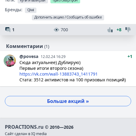
купи и выиграй
приз смартфон
Бренды:
Qiwi
Дополнить акцию / Сообщить об ошибке
1
700
+8
Комментарии
(1)
@povesa
+1
12.02.24 16:29
Сюда актуальнее) Дублирую)
Первые итоги второго сезона)
https://vk.com/wall-13883743_1411791
Стата: 3512 активистов на 100 призовых позиций)
Больше акций »
PROACTIONS.ru
© 2010—2026
Сайт сделан в IQ media