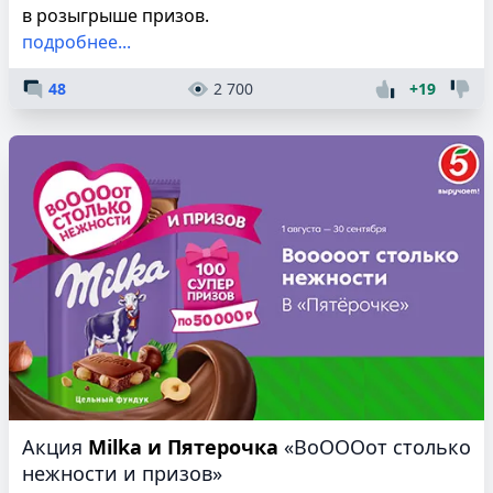
в розыгрыше призов.
подробнее...
48
2 700
+19
Акция
Milka и Пятерочка
«ВоОООот столько
нежности и призов»