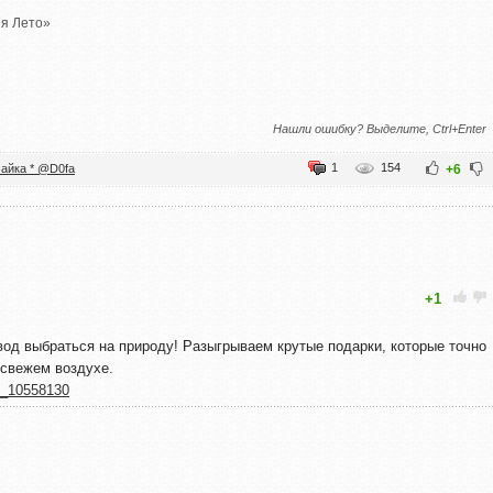
я Лето»
Нашли ошибку? Выделите, Ctrl+Enter
1
154
айка * @D0fa
+6
+1
вод выбраться на природу! Разыгрываем крутые подарки, которые точно
 свежем воздухе.
0_10558130