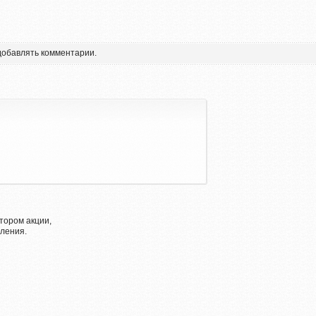
 добавлять комментарии.
тором акции,
ления.