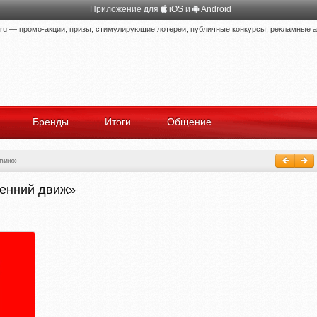
Приложение для
iOS
и
Android
 — промо-акции, призы, стимулирующие лотереи, публичные конкурсы, рекламные ак
Бренды
Итоги
Общение
движ»
сенний движ»