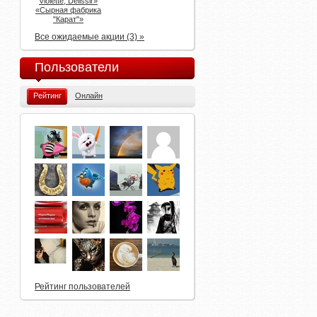
Violette, Delissir»
«Сырная фабрика
"Карат"»
Все ожидаемые акции (3) »
Пользователи
Рейтинг
Онлайн
Рейтинг пользователей