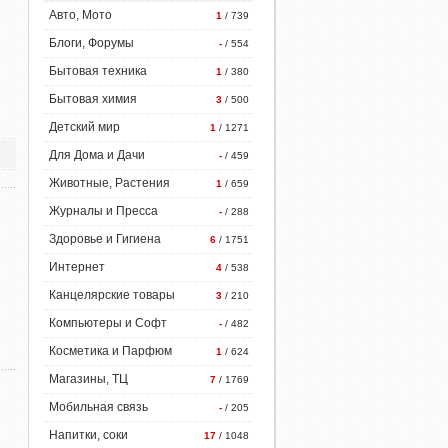
Авто, Мото
1
/ 739
Блоги, Форумы
-
/ 554
Бытовая техника
1
/ 380
Бытовая химия
3
/ 500
Детский мир
1
/ 1271
Для Дома и Дачи
-
/ 459
Животные, Растения
1
/ 659
Журналы и Пресса
-
/ 288
Здоровье и Гигиена
6
/ 1751
Интернет
4
/ 538
Канцелярские товары
3
/ 210
Компьютеры и Софт
-
/ 482
Косметика и Парфюм
1
/ 624
Магазины, ТЦ
7
/ 1769
Мобильная связь
-
/ 205
Напитки, соки
17
/ 1048