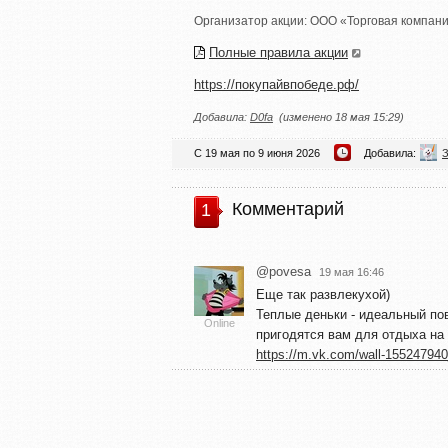
Организатор акции:
ООО «Торговая компани
Полные правила акции
https://покупайвпобеде.рф/
Добавила:
D0fa
(изменено 18 мая 15:29)
С 19 мая по 9 июня 2026
Добавила:
З
Комментарий
1
@povesa
19 мая 16:46
Еще так развлекухой)
Теплые деньки - идеальный по
Online
пригодятся вам для отдыха на
https://m.vk.com/wall-15524794