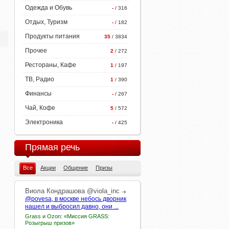
Одежда и Обувь
-
/ 316
Отдых, Туризм
-
/ 182
Продукты питания
35
/ 3834
Прочее
2
/ 272
Рестораны, Кафе
1
/ 197
ТВ, Радио
1
/ 390
Финансы
-
/ 267
Чай, Кофе
5
/ 572
Электроника
-
/ 425
Прямая речь
Все
Акции
Общение
Призы
Виола
Кондрашова
@viola_inc
@povesa, в москве небось дворник
нашел и выбросил давно, они ...
Grass и Ozon: «Миссия GRASS:
Розыгрыш призов»