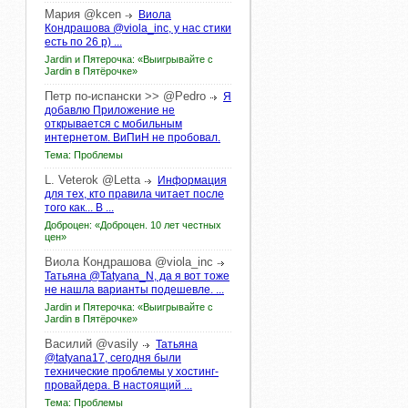
Мария
@kcen
Виола
Кондрашова @viola_inc, у нас стики
есть по 26 р) ...
Jardin и Пятерочка: «Выигрывайте с
Jardin в Пятёрочке»
Петр по-испански >>
@Pedro
Я
добавлю Приложение не
открывается с мобильным
интернетом. ВиПиН не пробовал.
Тема: Проблемы
L.
Veterok
@Letta
Информация
для тех, кто правила читает после
того как... В ...
Доброцен: «Доброцен. 10 лет честных
цен»
Виола
Кондрашова
@viola_inc
Татьяна @Tatyana_N, да я вот тоже
не нашла варианты подешевле. ...
Jardin и Пятерочка: «Выигрывайте с
Jardin в Пятёрочке»
Василий
@vasily
Татьяна
@tatyana17, сегодня были
технические проблемы у хостинг-
провайдера. В настоящий ...
Тема: Проблемы