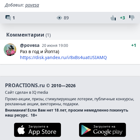
Добавил
:
povesa
1
89
+3
Комментарии
(1)
@povesa
+1
20 июня 19:00
Раз в год и Йопта)
https://disk.yandex.ru/i/8xBs4uatUSIAMQ
PROACTIONS.ru
© 2010—2026
Сайт сделан в IQ media
Промо-акции, призы, стимулирующие лотереи, публичные конкурсы,
рекламные акции, викторины, подарки.
Внимание! Если Вам нет 18 лет, просим немедленно покинуть
наш ресурс.
18+
Загрузите в App Store
Загруз