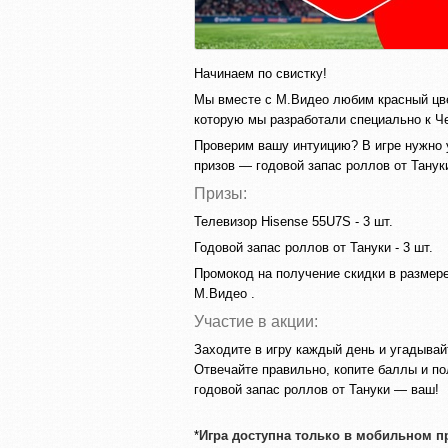
Начинаем по свистку!
Мы вместе с М.Видео любим красный цве
которую мы разработали специально к Ч
Проверим вашу интуицию? В игре нужно у
призов — годовой запас роллов от Тануки
Призы:
Телевизор Hisense 55U7S - 3 шт.
Годовой запас роллов от Тануки - 3 шт.
Промокод на получение скидки в размере
М.Видео .
Участие в акции:
Заходите в игру каждый день и угадывай
Отвечайте правильно, копите баллы и по
годовой запас роллов от Тануки — ваш!
*
Игра доступна только в мобильном п