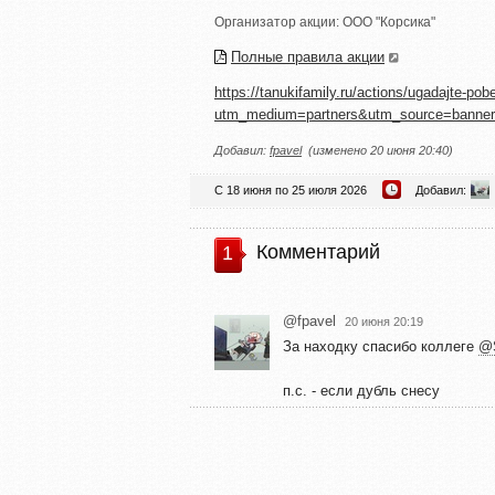
Организатор акции:
ООО "Корсика"
Полные правила акции
https://tanukifamily.ru/actions/ugadajte-pob
utm_medium=partners&utm_source=banne
Добавил:
fpavel
(изменено 20 июня 20:40)
С 18 июня по 25 июля 2026
Добавил:
Комментарий
1
@fpavel
20 июня 20:19
За находку спасибо коллеге
@S
п.с. - если дубль снесу