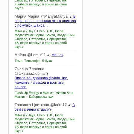
Chipicao, Пятерочка, Перекресток:
«Выбери перекус и призы на свой
вкус»
Мария
Мария
@MariyaMariya
В
сё равно я не поняла этого прикола
с покупкой шанса ...
Milka и 7Days, Oreo, TUC, Picnic,
Медвежонок Барни, Belvita, Воздушный,
Chipicao, Пятерочка, Перекресток:
«Выбери перекус и призы на свой
вкус»
Алёна
@Lemur11
Мешок
Тема: Тинькофф. 5 букв
Оксана
Злобина
@OksanaZlobina
Виола Кондрашова @viola_inc,
нажмите на выход и войтите
заново
Flash Up Energy и Магнит: «Флеш Ап в
Магнит – Киберпрокачка»
Танюшка
Цветкова
@larka17
В
сем за вчера отдали?
Milka и 7Days, Oreo, TUC, Picnic,
Медвежонок Барни, Belvita, Воздушный,
Chipicao, Пятерочка, Перекресток:
«Выбери перекус и призы на свой
вкус»