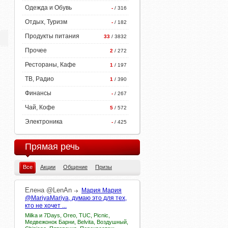
Одежда и Обувь
-
/ 316
Отдых, Туризм
-
/ 182
Продукты питания
33
/ 3832
Прочее
2
/ 272
Рестораны, Кафе
1
/ 197
ТВ, Радио
1
/ 390
Финансы
-
/ 267
Чай, Кофе
5
/ 572
Электроника
-
/ 425
Прямая речь
Все
Акции
Общение
Призы
Елена
@LenAn
Мария Мария
@MariyaMariya, думаю это для тех,
кто не хочет ...
Milka и 7Days, Oreo, TUC, Picnic,
Медвежонок Барни, Belvita, Воздушный,