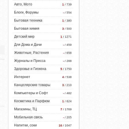
Авто, Мото
1
/ 739
Блоги, Форумы
-
/ 554
Бытовая техника
1
/ 380
Бытовая химия
3
/ 500
Детский мир
1
/ 1271
Для Дома и Дачи
-
/ 459
Животные, Растения
-
/ 658
Журналы и Пресса
-
/ 288
Здоровье и Гигиена
5
/ 1750
Интернет
4
/ 538
Канцелярские товары
3
/ 210
Компьютеры и Софт
-
/ 482
Косметика и Парфюм
1
/ 624
Магазины, ТЦ
7
/ 1769
Мобильная связь
-
/ 205
Напитки, соки
16
/ 1047