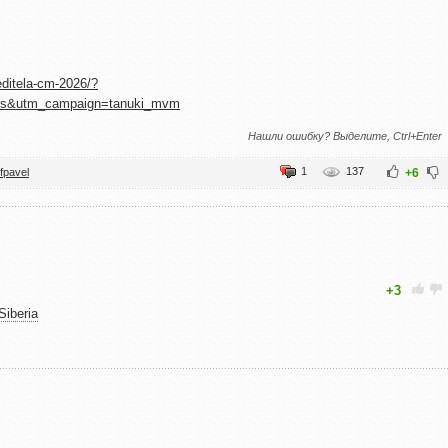
editela-cm-2026/?
rs&utm_campaign=tanuki_mvm
Нашли ошибку? Выделите, Ctrl+Enter
1
137
fpavel
+6
+3
iberia