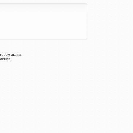
тором акции,
ления.