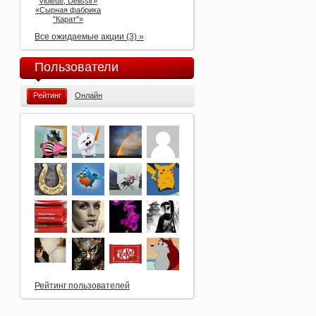
Violette, Delissir»
«Сырная фабрика
"Карат"»
Все ожидаемые акции (3) »
Пользователи
Рейтинг
Онлайн
Рейтинг пользователей