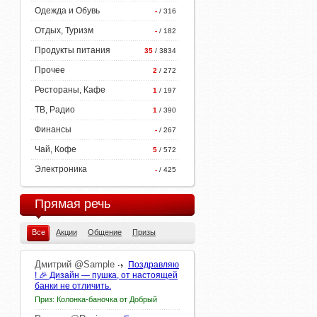
Одежда и Обувь
-
/ 316
Отдых, Туризм
-
/ 182
Продукты питания
35
/ 3834
Прочее
2
/ 272
Рестораны, Кафе
1
/ 197
ТВ, Радио
1
/ 390
Финансы
-
/ 267
Чай, Кофе
5
/ 572
Электроника
-
/ 425
Прямая речь
Все
Акции
Общение
Призы
Дмитрий
@Sample
Поздравляю
! 🎉 Дизайн — пушка, от настоящей
банки не отличить.
Приз: Колонка-баночка от Добрый