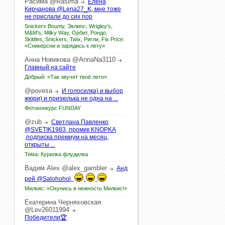
Расима
@Rasima
Елена
Кирчанова @Lena27_K, мне тоже
не прислали до сих пор
Snickers Bounty, Эклипс, Wrigley's,
M&M's, Milky Way, Орбит, Рондо,
Skittles, Snickers, Twix, Ригли, Fix Price:
«Сникерсни и зарядись к лету»
Анна
Новикова
@AnnaNa3110
Главный на сайте
Добрый: «Так звучит твоё лето»
@povesa
И голосилка) и выбор
жюри) и призюлька не одна на ...
Фотоконкурс FUNDAY
@zub
Светлана Павленко
@SVETIK1983, промик KNOPKA
,подписка премиум на месяц,
открыты ...
Тема: Курилка флудилка
Вадим
Alex
@alex_gambler
Анд
рей @Salohohol,
Милкис: «Окунись в нежность Милкис!»
Екатерина
Черняховская
@Lev26011994
Победители🏆