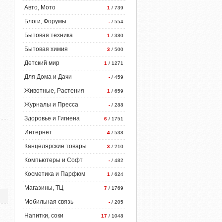
Авто, Мото
1
/ 739
Блоги, Форумы
-
/ 554
Бытовая техника
1
/ 380
Бытовая химия
3
/ 500
Детский мир
1
/ 1271
Для Дома и Дачи
-
/ 459
Животные, Растения
1
/ 659
Журналы и Пресса
-
/ 288
Здоровье и Гигиена
6
/ 1751
Интернет
4
/ 538
Канцелярские товары
3
/ 210
Компьютеры и Софт
-
/ 482
Косметика и Парфюм
1
/ 624
Магазины, ТЦ
7
/ 1769
Мобильная связь
-
/ 205
Напитки, соки
17
/ 1048