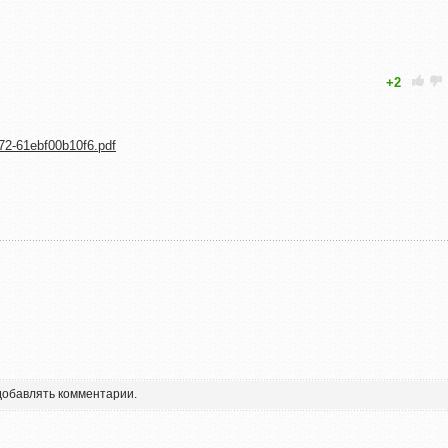
+2
972-61ebf00b10f6.pdf
 добавлять комментарии.