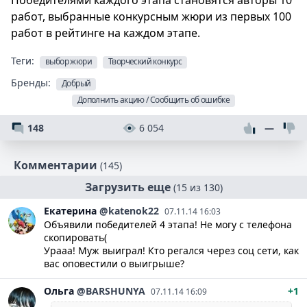
Победителями каждого этапа становятся авторы 10
работ, выбранные конкурсным жюри из первых 100
работ в рейтинге на каждом этапе.
Теги:
выбор жюри
Творческий конкурс
Бренды:
Добрый
Дополнить акцию / Сообщить об ошибке
148
6 054
—
Комментарии
(145)
Загрузить еще
(15 из 130)
Екатерина
@katenok22
07.11.14 16:03
Объявили победителей 4 этапа! Не могу с телефона
скопировать(
Урааа! Муж выиграл! Кто регался через соц сети, как
вас оповестили о выигрыше?
Ольга
@BARSHUNYA
+1
07.11.14 16:09