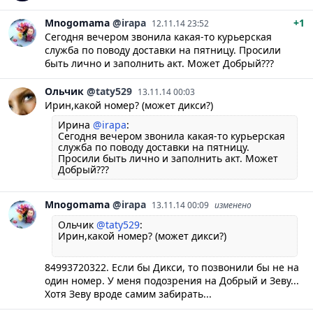
Mnogomama
@irapa
+1
12.11.14 23:52
Сегодня вечером звонила какая-то курьерская
служба по поводу доставки на пятницу. Просили
быть лично и заполнить акт. Может Добрый???
Ольчик
@taty529
13.11.14 00:03
Ирин,какой номер? (может дикси?)
Ирина
@irapa
:
Сегодня вечером звонила какая-то курьерская
служба по поводу доставки на пятницу.
Просили быть лично и заполнить акт. Может
Добрый???
Mnogomama
@irapa
13.11.14 00:09
изменено
Ольчик
@taty529
:
Ирин,какой номер? (может дикси?)
84993720322. Если бы Дикси, то позвонили бы не на
один номер. У меня подозрения на Добрый и Зеву...
Хотя Зеву вроде самим забирать...