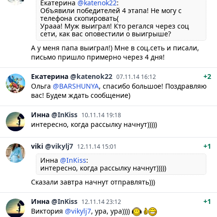
Екатерина
@katenok22
:
Объявили победителей 4 этапа! Не могу с
телефона скопировать(
Урааа! Муж выиграл! Кто регался через соц
сети, как вас оповестили о выигрыше?
А у меня папа выиграл!) Мне в соц.сеть и писали,
письмо пришло примерно через 4 дня!
Екатерина
@katenok22
+2
07.11.14 16:12
Ольга
@BARSHUNYA
, спасибо большое! Поздравляю
вас! Будем ждать сообщение)
Инна
@InKiss
10.11.14 19:18
интересно, когда рассылку начнут)))))
viki
@vikylj7
+1
12.11.14 15:01
Инна
@InKiss
:
интересно, когда рассылку начнут)))))
Сказали завтра начнут отправлять)))
Инна
@InKiss
+1
12.11.14 23:12
Виктория
@vikylj7
, ура, ура))))