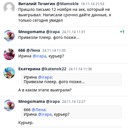
Виталий
Точигин
@Mamokle
16.11.14 21:53
Пришло письмо 12 ноября на акк, который не
выигрывал. Написали срочно дайте данные, я
только сегодня увидел
Mnogomama
@irapa
+1
24.11.14 11:31
Привезли плеер. фото позже...
666
@Лена
24.11.14 11:35
Ирина
@irapa
, курьер?
Екатерина
@katenok22
24.11.14 11:36
Ирина
@irapa
:
Привезли плеер. фото позже...
А в каком этапе выиграли?
Mnogomama
@irapa
24.11.14 12:27
666
@Лена
:
Ирина
@irapa
, курьер?
Курьер.