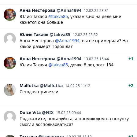
Анна
Нестерова
@Anna1994
12.02.25 23:31
Юлия Такаяя
@takva85
, указан s,но на деле мне
кажется она больше
Юлия
Такаяя
@takva85
12.02.25 23:32
Анна Нестерова
@Anna1994
, вы её примеряли? На
какой размер? Подошла?
Анна
Нестерова
@Anna1994
+1
13.02.25 15:44
Юлия Такаяя
@takva85
, дочке 8 лет,рост 134
Malfutka
@Malfutka
+2
14.02.25 11:12
Сегодня привезли
Dolce
Vita
@NIX
15.02.25 09:44
Подскажите, пожалуйста, а промокодом на покупку
смогли воспользоваться?
Татьяна
@tanyuxxxa
+1
19.02.25 18:53