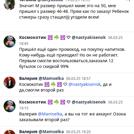
Значит M размер пришел маме это на 50, мне
пришел s размер 46-48. Прям как по заказу! Ребенок
стикеры сразу стащил))) угодили всем!
Космокотик ☮
☘ ☮ ♡
@nastyakisenok
06.03.25
18:45
Пришёл ещё один промокод, на покупку напитков.
Кому-нибудь ещё приходил? Но он не работает.
Первым смогли воспользоваться,заказали 12
бутылок со скидкой 99%
Валерия
@Mamselka
06.03.25 18:57
Космокотик ☮ ☘ ☮ ♡
@nastyakisenok
, да и
да,смогли второй раз
Космокотик ☮
☘ ☮ ♡
@nastyakisenok
06.03.25
19:15
Валерия
@Mamselka
, а вы на тот же аккаунт Озона
заказывали второй раз?
Валерия
@Mamselka
06.03.25 19:20