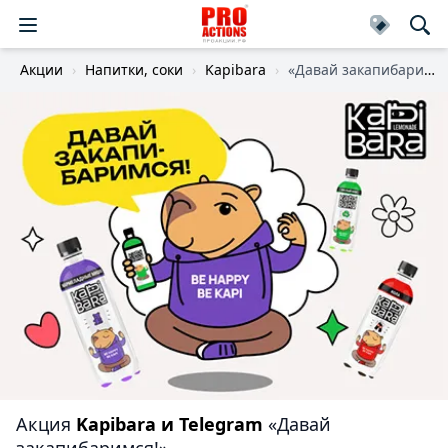
Акции
Напитки, соки
Kapibara
«Давай закапибаримся!»
Акция
Kapibara и Telegram
«Давай
закапибаримся!»