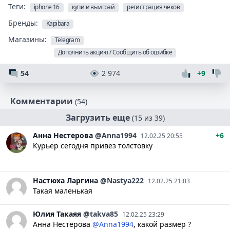
Теги:
iphone 16
купи и выиграй
регистрация чеков
Бренды:
Kapibara
Магазины:
Telegram
Дополнить акцию / Сообщить об ошибке
54
2 974
+9
Комментарии
(54)
Загрузить еще
(15 из 39)
Анна
Нестерова
@Anna1994
+6
12.02.25 20:55
Курьер сегодня привёз толстовку
Настюха
Ларгина
@Nastya222
12.02.25 21:03
Такая маленькая
Юлия
Такаяя
@takva85
12.02.25 23:29
Анна Нестерова
@Anna1994
, какой размер ?