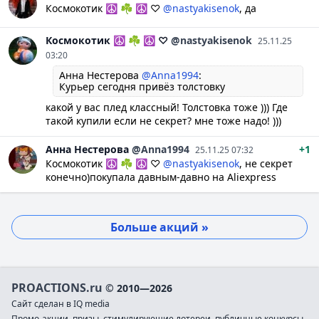
Космокотик ☮ ☘ ☮ ♡
@nastyakisenok
, да
Космокотик ☮
☘ ☮ ♡
@nastyakisenok
25.11.25
03:20
Анна Нестерова
@Anna1994
:
Курьер сегодня привёз толстовку
какой у вас плед классный! Толстовка тоже ))) Где
такой купили если не секрет? мне тоже надо! )))
Анна
Нестерова
@Anna1994
+1
25.11.25 07:32
Космокотик ☮ ☘ ☮ ♡
@nastyakisenok
, не секрет
конечно)покупала давным-давно на Aliexpress
Больше акций »
PROACTIONS.ru
© 2010—2026
Сайт сделан в IQ media
Промо-акции, призы, стимулирующие лотереи, публичные конкурсы,