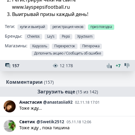
www.layspepsifootball.ru
Выигрывай призы каждый день!
Теги:
купи и выиграй
регистрация чеков
приз поездка
Бренды:
Cheetos
Lay's
Pepsi
Хрусteam
Магазины:
Карусель
Перекресток
Пятерочка
Дополнить акцию / Сообщить об ошибке
157
12 178
+7
Комментарии
(157)
Загрузить еще
(15 из 142)
Анастасия
@anastasiia92
02.11.18 17:01
Тоже жду...
Светик
@Swetik2512
05.11.18 12:06
Тоже жду , пока тишина