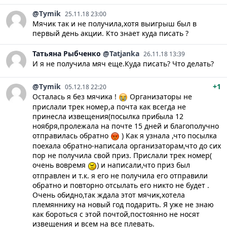
@Tymik
25.11.18 23:00
Мячик так и не получила,хотя выигрыш был в
первый день акции. Кто знает куда писать ?
Татьяна
Рыбченко
@Tatjanka
26.11.18 13:39
И я не получила мяч еще.Куда писать? Что делать?
@Tymik
+1
05.12.18 22:20
Осталась я без мячика !
Организаторы не
прислали трек номер,а почта как всегда не
принесла извещения(посылка прибыла 12
ноября,пролежала на почте 15 дней и благополучно
отправилась обратно
) Как я узнала ,что посылка
поехала обратно-написала организаторам,что до сих
пор не получила свой приз. Прислали трек номер(
очень вовремя
) и написали,что приз был
отправлен и т.к. я его не получила его отправили
обратно и повторно отсылать его никто не будет .
Очень обидно,так ждала этот мячик,хотела
племяннику на новый год подарить. Я уже не знаю
как бороться с этой почтой,постоянно не носят
извещения и всем на все плевать.