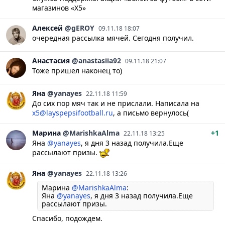
магазинов «Х5»
Алексей
@gEROY
09.11.18 18:07
очередная рассылка мячей. Сегодня получил.
Анастасия
@anastasiia92
09.11.18 21:07
Тоже пришел наконец то)
Яна
@yanayes
22.11.18 11:59
До сих пор мяч так и не прислали. Написала на
х5@layspepsifootball.ru
, а письмо вернулось(
Марина
@MarishkaAlma
+1
22.11.18 13:25
Яна
@yanayes
, я дня 3 назад получила.Еще
рассылают призы.
Яна
@yanayes
22.11.18 13:26
Марина
@MarishkaAlma
:
Яна
@yanayes
, я дня 3 назад получила.Еще
рассылают призы.
Спасибо, подождем.