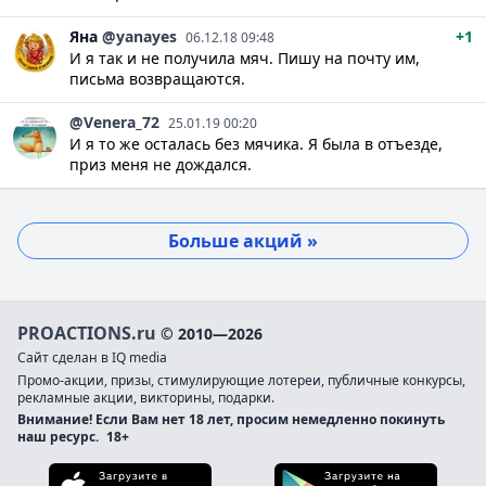
Яна
@yanayes
+1
06.12.18 09:48
И я так и не получила мяч. Пишу на почту им,
письма возвращаются.
@Venera_72
25.01.19 00:20
И я то же осталась без мячика. Я была в отъезде,
приз меня не дождался.
Больше акций »
PROACTIONS.ru
© 2010—2026
Сайт сделан в IQ media
Промо-акции, призы, стимулирующие лотереи, публичные конкурсы,
рекламные акции, викторины, подарки.
Внимание! Если Вам нет 18 лет, просим немедленно покинуть
наш ресурс.
18+
Загрузите в App Store
Загруз