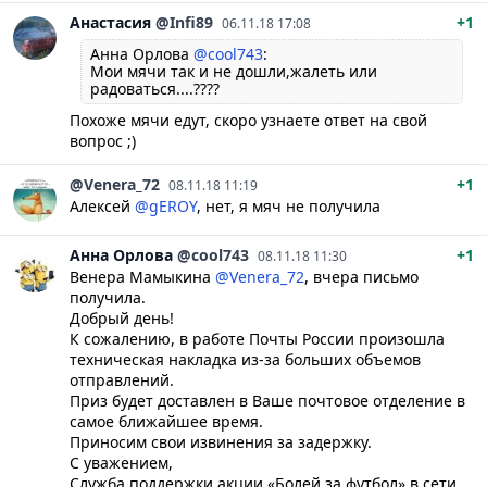
Анастасия
@Infi89
+1
06.11.18 17:08
Анна Орлова
@cool743
:
Мои мячи так и не дошли,жалеть или
радоваться....????
Похоже мячи едут, скоро узнаете ответ на свой
вопрос ;)
@Venera_72
+1
08.11.18 11:19
Алексей
@gEROY
, нет, я мяч не получила
Анна
Орлова
@cool743
+1
08.11.18 11:30
Венера Мамыкина
@Venera_72
, вчера письмо
получила.
Добрый день!
К сожалению, в работе Почты России произошла
техническая накладка из-за больших объемов
отправлений.
Приз будет доставлен в Ваше почтовое отделение в
самое ближайшее время.
Приносим свои извинения за задержку.
С уважением,
Служба поддержки акции «Болей за футбол» в сети