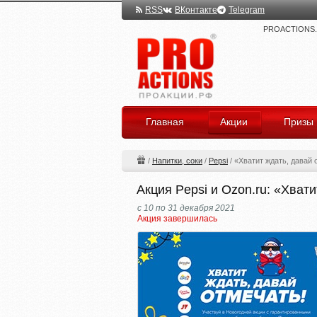
RSS
ВКонтакте
Telegram
PROACTIONS.ru
Главная
Акции
Призы
/
Напитки, соки
/
Pepsi
/
«Хватит ждать, давай 
Акция Pepsi и Ozon.ru: «Хват
с 10 по 31 декабря 2021
Акция завершилась