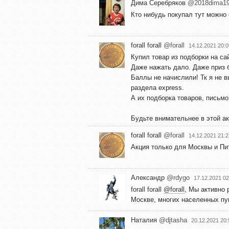
Дима Серебряков
@2018dima1
Кто нибудь покупал тут можно 
forall forall
@forall
14.12.2021 20:0
Купил товар из подборки на са
Даже нажать дало. Даже приз б
Баллы не начислили! Тк я не 
раздела express.
А их подборка товаров, письмо 
Будьте внимательнее в этой ак
forall forall
@forall
14.12.2021 21:2
Акция только для Москвы и Пит
Александр
@rdygo
17.12.2021 02
forall forall
@forall
, Мы активно 
Москве, многих населенных пун
Наталия
@djtasha
20.12.2021 20: