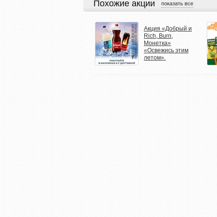
Похожие акции
показать все
Акция «Добрый и
Rich, Burn,
Монетка»
«Освежись этим
летом».