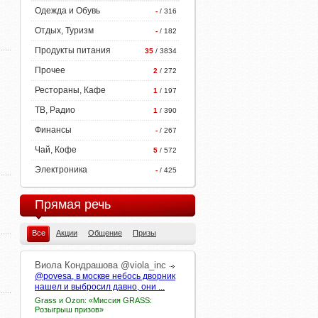
Одежда и Обувь
-
/ 316
Отдых, Туризм
-
/ 182
Продукты питания
35
/ 3834
Прочее
2
/ 272
Рестораны, Кафе
1
/ 197
ТВ, Радио
1
/ 390
Финансы
-
/ 267
Чай, Кофе
5
/ 572
Электроника
-
/ 425
Прямая речь
Все
Акции
Общение
Призы
Виола
Кондрашова
@viola_inc
@povesa, в москве небось дворник
нашел и выбросил давно, они ...
Grass и Ozon: «Миссия GRASS:
Розыгрыш призов»