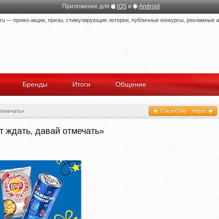
Приложение для
iOS
и
Android
 — промо-акции, призы, стимулирующие лотереи, публичные конкурсы, рекламные ак
Бренды
Итоги
Общение
Coca-Cola
Pepsi
отмечать»
ит ждать, давай отмечать»