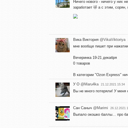
Ничего нового - ничего у них н
заработает 🤣 а с этим, сорян,
Вика Виктория
@VikaViktoriya
мне вообще пишет при нажатии
Вечеринка 19-21 декабря
0 товаров
В категории "Ozon Express" ни
У О
@Maru4ka
21.12.2021 15:34
Вы не много потеряли! У меня
Сан Саныч
@Marimi
26.12.2021 
Выпало окошко баллы… про балы