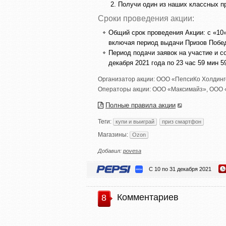
Получи один из наших классных пр
Сроки проведения акции:
Общий срок проведения Акции: с «10»
включая период выдачи Призов Побе
Период подачи заявок на участие и с
декабря 2021 года по 23 час 59 мин 
Организатор акции:
ООО «ПепсиКо Холдинг
Операторы акции:
ООО «Максимайз»
,
ООО 
Полные правила акции
Теги:
купи и выиграй
приз смартфон
Магазины:
Ozon
Добавил:
povesa
С 10 по 31 декабря 2021
Комментариев
8