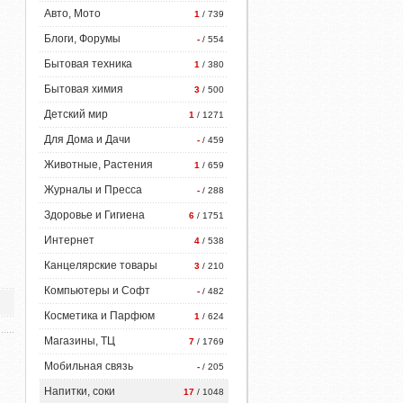
Авто, Мото
1
/ 739
Блоги, Форумы
-
/ 554
Бытовая техника
1
/ 380
Бытовая химия
3
/ 500
Детский мир
1
/ 1271
Для Дома и Дачи
-
/ 459
Животные, Растения
1
/ 659
Журналы и Пресса
-
/ 288
Здоровье и Гигиена
6
/ 1751
Интернет
4
/ 538
Канцелярские товары
3
/ 210
Компьютеры и Софт
-
/ 482
Косметика и Парфюм
1
/ 624
Магазины, ТЦ
7
/ 1769
Мобильная связь
-
/ 205
Напитки, соки
17
/ 1048