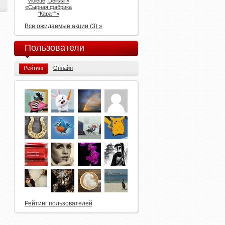
Violette, Delissir»
«Сырная фабрика
"Карат"»
Все ожидаемые акции (3) »
Пользователи
Рейтинг
Онлайн
Рейтинг пользователей