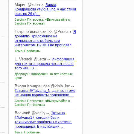
Мария
@kcen
Виола
Кондрашова @viola_inc, у нас стики
есть по 26 р) ...
Jardin и Пятерочка: «Выигрывайте с
Jardin в Пятёрочке»
Петр по-испански >>
@Pedro
Я
добавлю Приложение не
открывается с мобильным
интернетом. ВиПиН не пробовал.
Тема: Проблемы
L.
Veterok
@Letta
Информация
для тех, кто правила читает после
того как... В ...
Доброцен: «Доброцен. 10 лет честных
цен»
Виола
Кондрашова
@viola_inc
Татьяна @Tatyana_N, да я вот тоже
не нашла варианты подешевле. ...
Jardin и Пятерочка: «Выигрывайте с
Jardin в Пятёрочке»
Василий
@vasily
Татьяна
@tatyana17, сегодня были
технические проблемы у хостинг-
провайдера. В настоящий ...
Тема: Проблемы