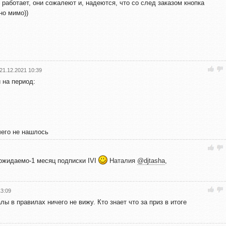
е работает, они сожалеют и, надеются, что со след заказом кнопка
 но мимо))
21.12.2021 10:39
 на период:
чего не нашлось
 ожидаемо-1 месяц подписки IVI
Наталия
@djtasha
,
13:09
 в правилах ничего не вижу. Кто знает что за приз в итоге