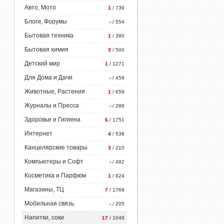
Авто, Мото
1
/ 739
Блоги, Форумы
-
/ 554
Бытовая техника
1
/ 380
Бытовая химия
3
/ 500
Детский мир
1
/ 1271
Для Дома и Дачи
-
/ 459
Животные, Растения
1
/ 659
Журналы и Пресса
-
/ 288
Здоровье и Гигиена
6
/ 1751
Интернет
4
/ 538
Канцелярские товары
3
/ 210
Компьютеры и Софт
-
/ 482
Косметика и Парфюм
1
/ 624
Магазины, ТЦ
7
/ 1769
Мобильная связь
-
/ 205
Напитки, соки
17
/ 1048