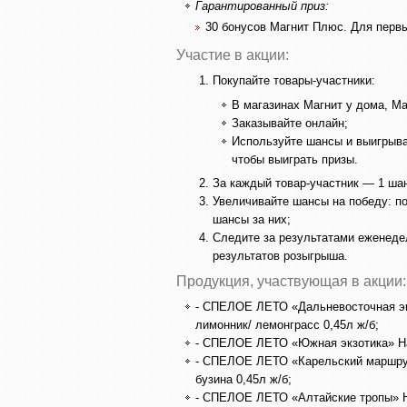
Гарантированный приз:
30 бонусов Магнит Плюс. Для первы
Участие в акции:
Покупайте товары-участники:
В магазинах Магнит у дома, М
Заказывайте онлайн;
Используйте шансы и выигрыва
чтобы выиграть призы.
За каждый товар-участник — 1 шан
Увеличивайте шансы на победу: п
шансы за них;
Следите за результатами еженеде
результатов розыгрыша.
Продукция, участвующая в акции:
- СПЕЛОЕ ЛЕТО «Дальневосточная эк
лимонник/ лемонграсс 0,45л ж/б;
- СПЕЛОЕ ЛЕТО «Южная экзотика» Нап
- СПЕЛОЕ ЛЕТО «Карельский маршрут
бузина 0,45л ж/б;
- СПЕЛОЕ ЛЕТО «Алтайские тропы» На