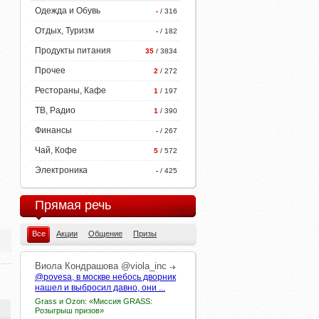
Одежда и Обувь
-
/ 316
Отдых, Туризм
-
/ 182
Продукты питания
35
/ 3834
Прочее
2
/ 272
Рестораны, Кафе
1
/ 197
ТВ, Радио
1
/ 390
Финансы
-
/ 267
Чай, Кофе
5
/ 572
Электроника
-
/ 425
Прямая речь
Все
Акции
Общение
Призы
Виола
Кондрашова
@viola_inc
@povesa, в москве небось дворник
нашел и выбросил давно, они ...
Grass и Ozon: «Миссия GRASS:
Розыгрыш призов»