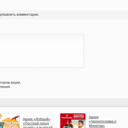
 добавлять комментарии.
тором акции,
ления.
Акция
Акция «Добрый»
«Черноголовка и
«Построй город
Монетка»
дружбы и выиграй