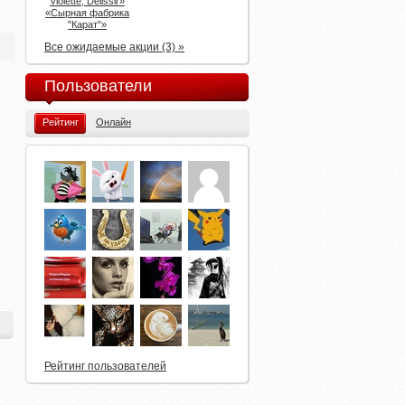
Violette, Delissir»
«Сырная фабрика
"Карат"»
Все ожидаемые акции (3) »
Пользователи
Рейтинг
Онлайн
Рейтинг пользователей