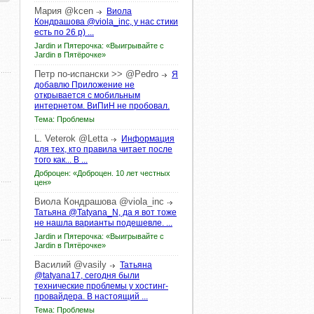
Мария
@kcen
Виола
Кондрашова @viola_inc, у нас стики
есть по 26 р) ...
Jardin и Пятерочка: «Выигрывайте с
Jardin в Пятёрочке»
Петр по-испански >>
@Pedro
Я
добавлю Приложение не
открывается с мобильным
интернетом. ВиПиН не пробовал.
Тема: Проблемы
L.
Veterok
@Letta
Информация
для тех, кто правила читает после
того как... В ...
Доброцен: «Доброцен. 10 лет честных
цен»
Виола
Кондрашова
@viola_inc
Татьяна @Tatyana_N, да я вот тоже
не нашла варианты подешевле. ...
Jardin и Пятерочка: «Выигрывайте с
Jardin в Пятёрочке»
Василий
@vasily
Татьяна
@tatyana17, сегодня были
технические проблемы у хостинг-
провайдера. В настоящий ...
Тема: Проблемы