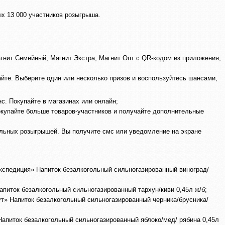
х 13 000 участников розыгрыша.
агнит Семейный, Магнит Экстра, Магнит Опт с QR-кодом из приложения;
йте. Выберите один или несколько призов и воспользуйтесь шансами,
с. Покупайте в магазинах или онлайн;
окупайте больше товаров‑участников и получайте дополнительные
льных розыгрышей. Вы получите смс или уведомление на экране
спедиция» Напиток безалкогольный сильногазированный виноград/
иток безалкогольный сильногазированный тархун/киви 0,45л ж/б;
» Напиток безалкогольный сильногазированный черника/брусника/
питок безалкогольный сильногазированный яблоко/мед/ рябина 0,45л