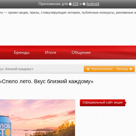
Приложение для
iOS
и
Android
 — промо-акции, призы, стимулирующие лотереи, публичные конкурсы, рекламные ак
Бренды
Итоги
Общение
Черноголовка
Эконад
кус близкий каждому»
«Спело лето. Вкус близкий каждому»
Официальный сайт акции