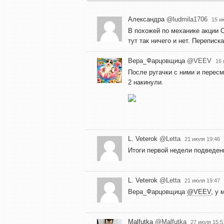
Александра
@ludmila1706
15 и
В похожей по механике акции С
тут так ничего и нет. Перепис
Вера_Фарцовщица
@VEEV
16 
После ругачки с ними и перес
2 накинули.
L. Veterok
@Letta
21 июля 19:46
Итоги первой недели подведен
L. Veterok
@Letta
21 июля 19:47
Вера_Фарцовщица
@VEEV
, у
Malfutka
@Malfutka
27 июля 15:5