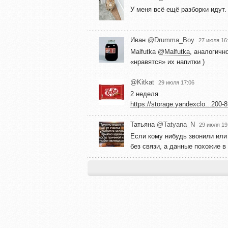
У меня всё ещё разборки идут. 
Иван
@Drumma_Boy
27 июля 16
Malfutka
@Malfutka
, аналогичн
«нравятся» их напитки )
@Kitkat
29 июля 17:06
2 неделя
https://storage.yandexclo...200
Татьяна
@Tatyana_N
29 июля 19
Если кому нибудь звонили или
без связи, а данные похожие в