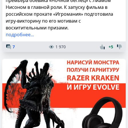
премьера боевика «Ночной беглец» с Лиамом
Нисоном в главной роли. К запуску фильма в
российском прокате «Игромания» подготовила
игру-викторину по его мотивам с
восхитительными призами.
подробнее...
7
1 970
+5