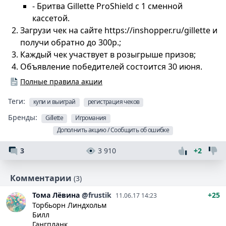
- Бритва Gillette ProShield с 1 сменной
кассетой.
Загрузи чек на сайте https://inshopper.ru/gillette и
получи обратно до 300р.;
Каждый чек участвует в розыгрыше призов;
Объявление победителей состоится 30 июня.
Полные правила акции
Теги:
купи и выиграй
регистрация чеков
Бренды:
Gillette
Игромания
Дополнить акцию / Сообщить об ошибке
3
3 910
+2
Комментарии
(3)
Тома
Лёвина
@frustik
+25
11.06.17 14:23
Торбьорн Линдхольм
Билл
Гангпланк