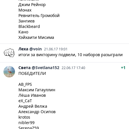
Джим Рейнор
Монах
Ревнитель Громобой
Зангиев
Blackbeard
Кано
Хэйхаити Мисима
Леха
@voin
21.06.17 19:01
итоги за викторину подвели, 10 наборов разыграли
Света
@Svetlana152
+1
22.06.17 17:40
ПОБЕДИТЕЛИ
AB_FPS
Максим Гатауллин
Лёша Иванов
eX_CaT
Андрей Велжа
Александр Осипов
krotos
nibler99
SeregaZ59