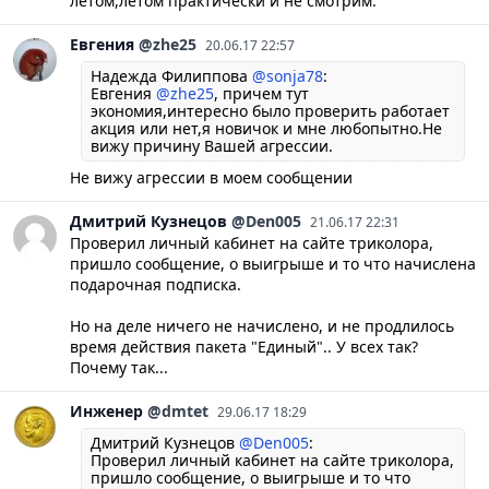
летом,летом практически и не смотрим.
Евгения
@zhe25
20.06.17 22:57
Надежда Филиппова
@sonja78
:
Евгения
@zhe25
, причем тут
экономия,интересно было проверить работает
акция или нет,я новичок и мне любопытно.Не
вижу причину Вашей агрессии.
Не вижу агрессии в моем сообщении
Дмитрий
Кузнецов
@Den005
21.06.17 22:31
Проверил личный кабинет на сайте триколора,
пришло сообщение, о выигрыше и то что начислена
подарочная подписка.
Но на деле ничего не начислено, и не продлилось
время действия пакета "Единый".. У всех так?
Почему так...
Инженер
@dmtet
29.06.17 18:29
Дмитрий Кузнецов
@Den005
:
Проверил личный кабинет на сайте триколора,
пришло сообщение, о выигрыше и то что