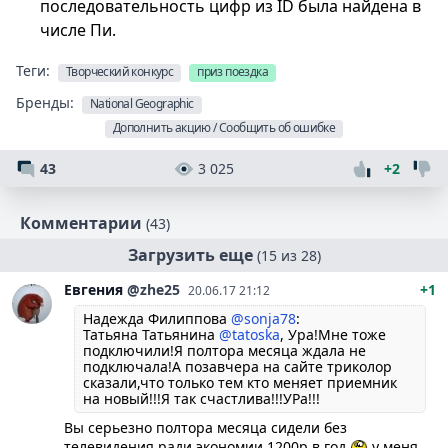
последовательность цифр из ID была найдена в
числе Пи.
Теги:
Творческий конкурс
приз поездка
Бренды:
National Geographic
Дополнить акцию / Сообщить об ошибке
43
3 025
+2
Комментарии
(43)
Загрузить еще
(15 из 28)
Евгения
@zhe25
+1
20.06.17 21:12
Надежда Филиппова
@sonja78
:
Татьяна Татьянина
@tatoska
, Ура!Мне тоже
подключили!Я полтора месяца ждала не
подключала!А позавчера на сайте триколор
сказали,что только тем кто меняет приемник
на новый!!!Я так счастлива!!!УРа!!!
Вы серьезно полтора месяца сидели без
телевидения ради экономии 1200р в год
у меня