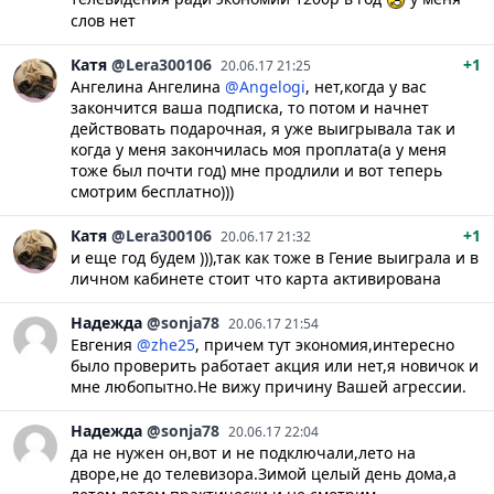
слов нет
Катя
@Lera300106
+1
20.06.17 21:25
Ангелина Ангелина
@Angelogi
, нет,когда у вас
закончится ваша подписка, то потом и начнет
действовать подарочная, я уже выигрывала так и
когда у меня закончилась моя проплата(а у меня
тоже был почти год) мне продлили и вот теперь
смотрим бесплатно)))
Катя
@Lera300106
+1
20.06.17 21:32
и еще год будем ))),так как тоже в Гение выиграла и в
личном кабинете стоит что карта активирована
Надежда
@sonja78
20.06.17 21:54
Евгения
@zhe25
, причем тут экономия,интересно
было проверить работает акция или нет,я новичок и
мне любопытно.Не вижу причину Вашей агрессии.
Надежда
@sonja78
20.06.17 22:04
да не нужен он,вот и не подключали,лето на
дворе,не до телевизора.Зимой целый день дома,а