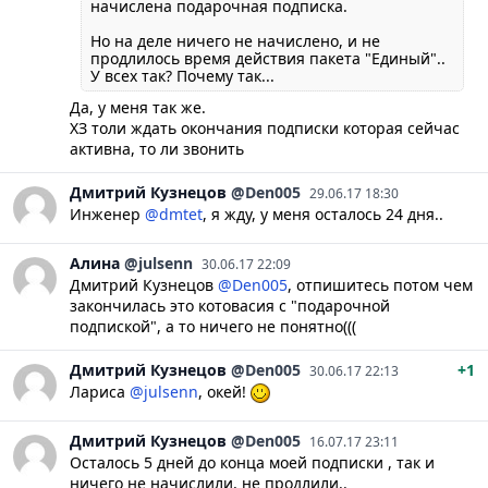
начислена подарочная подписка.
Но на деле ничего не начислено, и не
продлилось время действия пакета "Единый"..
У всех так? Почему так...
Да, у меня так же.
ХЗ толи ждать окончания подписки которая сейчас
активна, то ли звонить
Дмитрий
Кузнецов
@Den005
29.06.17 18:30
Инженер
@dmtet
, я жду, у меня осталось 24 дня..
Алина
@julsenn
30.06.17 22:09
Дмитрий Кузнецов
@Den005
, отпишитесь потом чем
закончилась это котовасия с "подарочной
подпиской", а то ничего не понятно(((
Дмитрий
Кузнецов
@Den005
+1
30.06.17 22:13
Лариса
@julsenn
, окей!
Дмитрий
Кузнецов
@Den005
16.07.17 23:11
Осталось 5 дней до конца моей подписки , так и
ничего не начислили, не продлили..