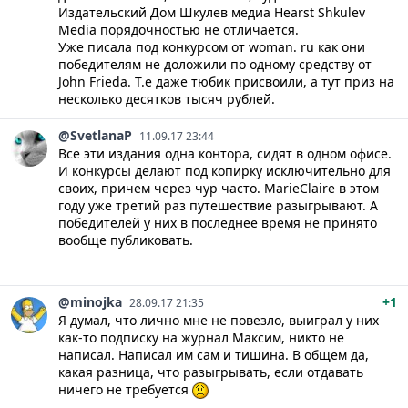
Издательский Дом Шкулев медиа Hearst Shkulev
Media порядочностью не отличается.
Уже писала под конкурсом от woman. ru как они
победителям не доложили по одному средству от
John Frieda. Т.е даже тюбик присвоили, а тут приз на
несколько десятков тысяч рублей.
@SvetlanaP
11.09.17 23:44
Все эти издания одна контора, сидят в одном офисе.
И конкурсы делают под копирку исключительно для
своих, причем через чур часто. MarieClaire в этом
году уже третий раз путешествие разыгрывают. А
победителей у них в последнее время не принято
вообще публиковать.
@minojka
+1
28.09.17 21:35
Я думал, что лично мне не повезло, выиграл у них
как-то подписку на журнал Максим, никто не
написал. Написал им сам и тишина. В общем да,
какая разница, что разыгрывать, если отдавать
ничего не требуется