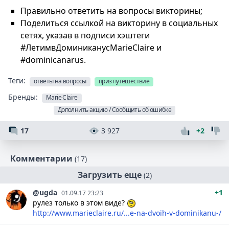
Правильно ответить на вопросы викторины;
Поделиться ссылкой на викторину в социальных
сетях, указав в подписи хэштеги
#ЛетимвДоминиканусMarieClaire и
#dominicanarus.
Теги:
ответы на вопросы
приз путешествие
Бренды:
Marie Claire
Дополнить акцию / Сообщить об ошибке
17
3 927
+2
Комментарии
(17)
Загрузить еще
(2)
@ugda
+1
01.09.17 23:23
рулез только в этом виде?
http://www.marieclaire.ru/...e-na-dvoih-v-dominikanu-/