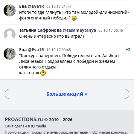
Ева
@Eva1R
02.10.17 21:44
итоги то где глянуть? кто там молодой-длинноногий-
фотогеничный победил?
Татьяна
Сафронова
@tasamaytanya
05.10.17 06:46
Очень интересно кто выиграл)
Ева
@Eva1R
+2
10.10.17 09:45
"Конкурс завершен. Победителем стал: Альберт
Лихачевых! Поздравляем с победой и желаем
отличного отдыха!"
как то так
Больше акций »
PROACTIONS.ru
© 2010—2026
Сайт сделан в IQ media
Промо-акции, призы, стимулирующие лотереи, публичные конкурсы,