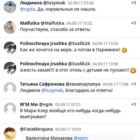
Людмила
@lusymak
+1
02.09.17 07:40
@ugda
, Да, нормальных не нашла.
Malfutka
@Malfutka
+1
04.09.17 10:32
Поучаствуем, спасибо за ответы
Polinochnaya
Jrushka
@Suslik24
04.09.17 13:50
Как же хочется на море, а потом в Парииииж!
Polinochnaya
Jrushka
@Suslik24
04.09.17 13:58
жжесть какая!!!! в этот отель с детьми не пускают!
Татьяна
Сафронова
@tasamaytanya
+1
04.09.17 17:08
Людмила
@lusymak
, Благодарю,за ответы!
ВГМ
Ми
@vgm
+1
05.09.17 07:21
В Мари Клер вообще кто-нибудь когда-нибудь
выигрывал?
@FataMorgana
05.09.17 10:59
Валентина Минакова
@vgm
: