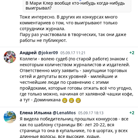
В Мари Клер вообще кто-нибудь когда-нибудь
выигрывал?
Тоже интересно. В других их конкурсах много
комментариев о том, что выигрывают только
сотрудники журнала.
Пару раз участвовала в творческих, так они даже
работы не публикуют.
Андрей
@joker09
+2
05.09.17 11:21
Коллеги - волею судеб (по старой работе) знаком с
некоторым количеством журналистов и издателей.
Ответственно могу заявить - закупщики торговых
сетей и депутаты всех уровней - милейшие и
честнейшие люди по сравнению с этими
пройдохами, которые готовы отжать всё что угодно,
где только можно, начиная от халявной чашки кофе,
а тут - Доминикана
Елена
Ильина
@LenaMos
+2
05.09.17 18:13
Я видела победительниц прошлых конкурсов - все
как по шаблону страницы ВК- лет 20-22, вся
страница то она в купальнике, то в шортах, у всех
длинные волосы, все высокие, худые.