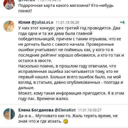
Подарочная карта какого магазина? Кто-нибудь
понял?
Юлия
@JuliaLoLo
+4
11.01.18 06:28
У них этот конкурс уже третий год проводится. Два
года одна и та же дама была главной
победительницей, причем с таким отрывом, что ее
не догнать было с самого начала. Проверенные
ошибки учитывают не поймешь как, у кого-то в
последние рейтинг хорошо обновился, а кто-то так и
остался в хвосте.
Насколько помню, в прошлом году отвечали, что
исправленная ошибка засчитывается тому, кто ее
первый нашел. Больше всего ошибок было, на мой
взгляд, в статьях, давно опубликованных - полгода и
дальше.
Может, кому такая информация пригодится. Я в этом
году пас. Времени жалко.
Елена
Богданова
@ElenaKot
11.01.18 09:27
Да-а-а... Мутновато как-то. Жаль терять время, не
зная что и где искать.