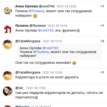
Анна
Орлова
@cool743
+1
10.01.18 13:05
Полина
@Полина
, может они так сотрудников
набирают
Полина
@Полина
+1
10.01.18 13:16
Анна Орлова
@cool743
, ага, фриланс)))
@FataMorgana
+3
10.01.18 13:16
Анна Орлова
@cool743
:
Полина
@Полина
, может они так сотрудников
набирают
Они так на сотрудниках экономят
@FataMorgana
+1
10.01.18 13:18
Корректора в штате не хотят держать
@tal_
10.01.18 17:03
там уже лидеров-корректоров не догнать, читать-не
перечитать)))
@Horizo
11.01.18 04:19