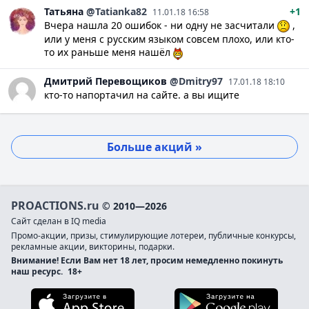
Татьяна
@Tatianka82
+1
11.01.18 16:58
Вчера нашла 20 ошибок - ни одну не засчитали
,
или у меня с русским языком совсем плохо, или кто-
то их раньше меня нашёл
Дмитрий
Перевощиков
@Dmitry97
17.01.18 18:10
кто-то напортачил на сайте. а вы ищите
Больше акций »
PROACTIONS.ru
© 2010—2026
Сайт сделан в IQ media
Промо-акции, призы, стимулирующие лотереи, публичные конкурсы,
рекламные акции, викторины, подарки.
Внимание! Если Вам нет 18 лет, просим немедленно покинуть
наш ресурс.
18+
Загрузите в App Store
Загруз