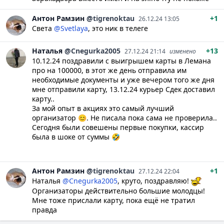
Антон
Рамзин
@tigrenoktau
+1
26.12.24 13:05
Света
@Svetlaya
, это ник в телеге
Наталья
@Cnegurka2005
+13
27.12.24 21:14
изменено
10.12.24 поздравили с выигрышем карты в Лемана
про на 100000, в этот же день отправила им
необходимые документы и уже вечером того же дня
мне отправили карту, 13.12.24 курьер Сдек доставил
карту..
За мой опыт в акциях это самый лучший
организатор 😊. Не писала пока сама не проверила..
Сегодня были совешены первые покупки, кассир
была в шоке от суммы 🤣
Антон
Рамзин
@tigrenoktau
+1
27.12.24 22:04
Наталья
@Cnegurka2005
, круто, поздравляю!
Организаторы действительно большие молодцы!
Мне тоже прислали карту, пока ещё не тратил
правда