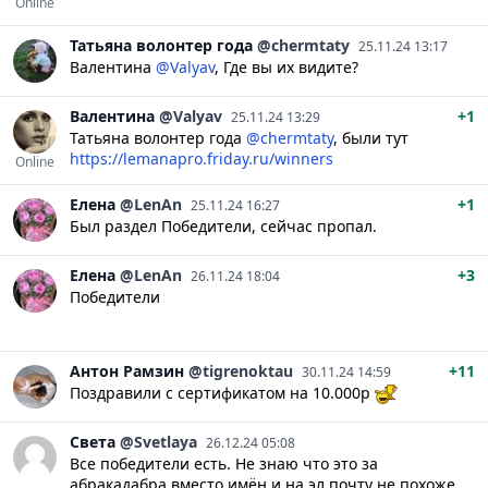
Online
Татьяна
волонтер года
@chermtaty
25.11.24 13:17
Валентина
@Valyav
, Где вы их видите?
Валентина
@Valyav
+1
25.11.24 13:29
Татьяна волонтер года
@chermtaty
, были тут
https://lemanapro.friday.ru/winners
Online
Елена
@LenAn
+1
25.11.24 16:27
Был раздел Победители, сейчас пропал.
Елена
@LenAn
+3
26.11.24 18:04
Победители
Антон
Рамзин
@tigrenoktau
+11
30.11.24 14:59
Поздравили с сертификатом на 10.000р
Света
@Svetlaya
26.12.24 05:08
Все победители есть. Не знаю что это за
абракадабра вместо имён и на эл.почту не похоже