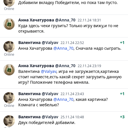
Добавили вкладку Победители, но пока там пусто.
Online
Анна
Хачатурова
@Anna_70
22.11.24 18:31
Куда здесь чеки грузить? Только игру вижу,и то не
открывается.
Валентина
@Valyav
+1
22.11.24 22:52
Анна Хачатурова
@Anna_70
, Сначала надо сыграть.
Online
Анна
Хачатурова
@Anna_70
22.11.24 23:19
Валентина
@Valyav
, игра не загружается,картинка
стоит натместе,есть какой секрет загрузить данную
игру? Положение телефона меняла.
Валентина
@Valyav
+1
22.11.24 23:43
Анна Хачатурова
@Anna_70
, какая картинка?
Комната с мебелью?
Online
Валентина
@Valyav
+3
25.11.24 10:48
Двух победителей добавили.