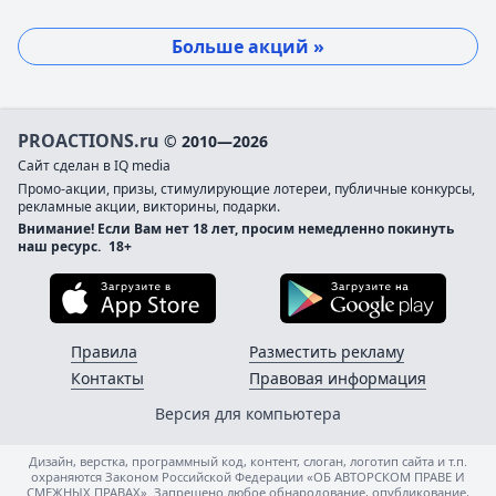
Больше акций »
PROACTIONS.ru
© 2010—2026
Сайт сделан в IQ media
Промо-акции, призы, стимулирующие лотереи, публичные конкурсы,
рекламные акции, викторины, подарки.
Внимание! Если Вам нет 18 лет, просим немедленно покинуть
наш ресурс.
18+
Загрузите в App Store
Загруз
Правила
Разместить рекламу
Контакты
Правовая информация
Версия для компьютера
Дизайн, верстка, программный код, контент, слоган, логотип сайта и т.п.
охраняются Законом Российской Федерации «ОБ АВТОРСКОМ ПРАВЕ И
СМЕЖНЫХ ПРАВАХ». Запрещено любое обнародование, опубликование,